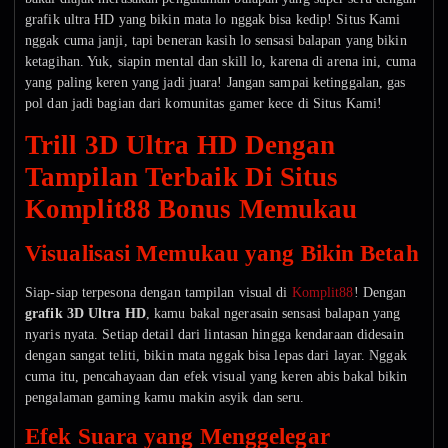
grafik ultra HD yang bikin mata lo nggak bisa kedip! Situs Kami
nggak cuma janji, tapi beneran kasih lo sensasi balapan yang bikin
ketagihan. Yuk, siapin mental dan skill lo, karena di arena ini, cuma
yang paling keren yang jadi juara! Jangan sampai ketinggalan, gas
pol dan jadi bagian dari komunitas gamer kece di Situs Kami!
Trill 3D Ultra HD Dengan
Tampilan Terbaik Di Situs
Komplit88 Bonus Memukau
Visualisasi Memukau yang Bikin Betah
Siap-siap terpesona dengan tampilan visual di
Komplit88
! Dengan
grafik 3D Ultra HD
, kamu bakal ngerasain sensasi balapan yang
nyaris nyata. Setiap detail dari lintasan hingga kendaraan didesain
dengan sangat teliti, bikin mata nggak bisa lepas dari layar. Nggak
cuma itu, pencahayaan dan efek visual yang keren abis bakal bikin
pengalaman gaming kamu makin asyik dan seru.
Efek Suara yang Menggelegar