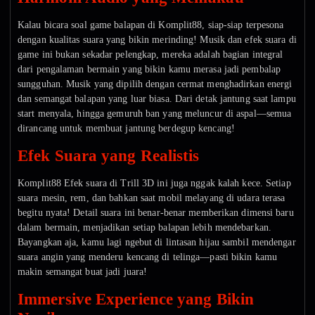
Kalau bicara soal game balapan di Komplit88, siap-siap terpesona
dengan kualitas suara yang bikin merinding! Musik dan efek suara di
game ini bukan sekadar pelengkap, mereka adalah bagian integral
dari pengalaman bermain yang bikin kamu merasa jadi pembalap
sungguhan. Musik yang dipilih dengan cermat menghadirkan energi
dan semangat balapan yang luar biasa. Dari detak jantung saat lampu
start menyala, hingga gemuruh ban yang meluncur di aspal—semua
dirancang untuk membuat jantung berdegup kencang!
Efek Suara yang Realistis
Komplit88 Efek suara di Trill 3D ini juga nggak kalah kece. Setiap
suara mesin, rem, dan bahkan saat mobil melayang di udara terasa
begitu nyata! Detail suara ini benar-benar memberikan dimensi baru
dalam bermain, menjadikan setiap balapan lebih mendebarkan.
Bayangkan aja, kamu lagi ngebut di lintasan hijau sambil mendengar
suara angin yang menderu kencang di telinga—pasti bikin kamu
makin semangat buat jadi juara!
Immersive Experience yang Bikin