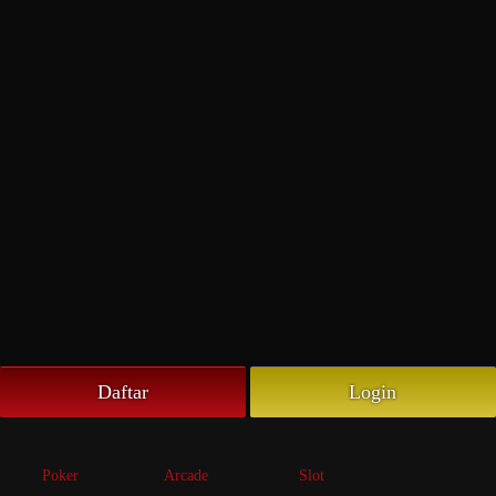
Beranda
Poker
Arcade
Slot
Live Casino
Sports
Promo
Togel
Daftar
Login
Live
Whatsapp
Poker
Arcade
Slot
Telegram