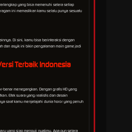
 terlengkap yang bisa memenuhi selera setiap
beragam ini memastikan kamu selalu punya sesuatu
innya. Di sini, kamu bisa berinteraksi dengan
mah dan asyik ini bikin pengalaman main game jadi
ersi Terbaik Indonesia
nar-benar menegangkan. Dengan grafis HD yang
an. Efek suara yang realistis dan desain
ya saat kamu menjelajahi dunia horor yang penuh
aru yang siap menguji nyalimu. Apa pun selera