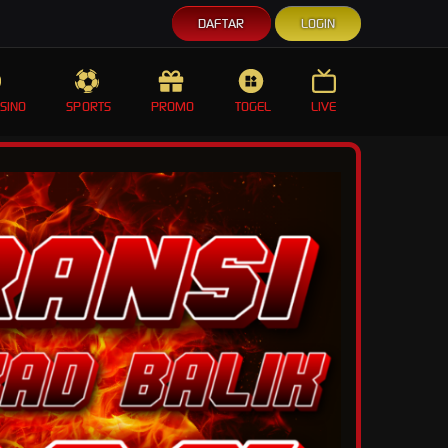
DAFTAR
LOGIN
ASINO
SPORTS
PROMO
TOGEL
LIVE