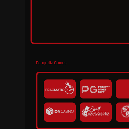
Penyedia Games