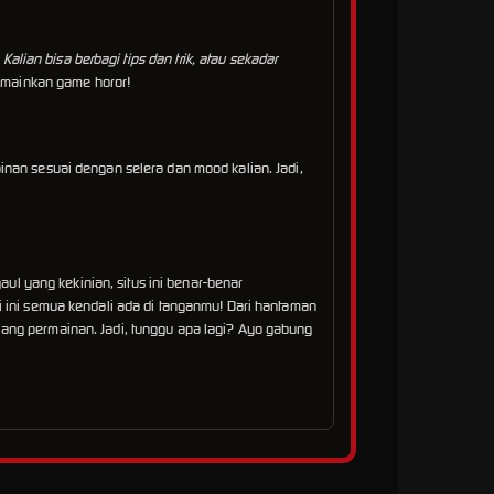
.
Kalian bisa berbagi tips dan trik, atau sekadar
memainkan game horor!
inan sesuai dengan selera dan mood kalian. Jadi,
l yang kekinian, situs ini benar-benar
li ini semua kendali ada di tanganmu! Dari hantaman
jang permainan. Jadi, tunggu apa lagi? Ayo gabung