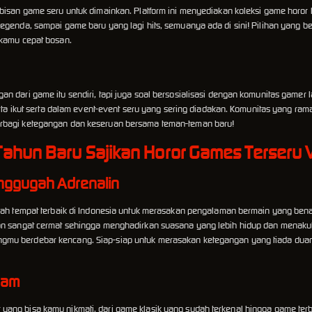
bisan game seru untuk dimainkan. Platform ini menyediakan koleksi game horor
legenda, sampai game baru yang lagi hits, semuanya ada di sini! Pilihan yang 
 kamu cepat bosan.
 dari game itu sendiri, tapi juga soal bersosialisasi dengan komunitas gamer la
erta ikut serta dalam event-event seru yang sering diadakan. Komunitas yang ra
erbagi ketegangan dan keseruan bersama teman-teman baru!
ahun Baru Sajikan Horor Games Terseru V
ggugah Adrenalin
alah tempat terbaik di Indonesia untuk merasakan pengalaman bermain yang be
an sangat cermat sehingga menghadirkan suasana yang lebih hidup dan menakutk
gmu berdebar kencang. Siap-siap untuk merasakan ketegangan yang tiada duan
gam
ang bisa kamu nikmati, dari game klasik yang sudah terkenal hingga game terb