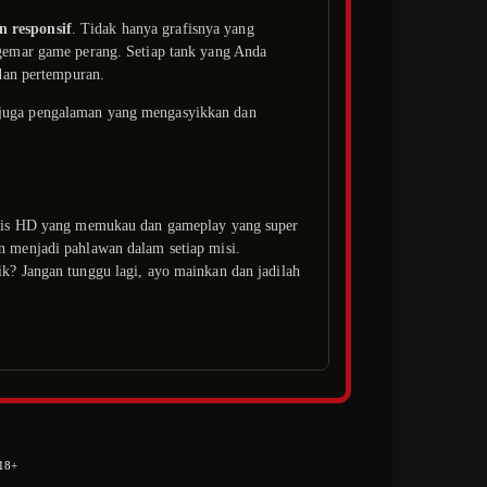
n responsif
. Tidak hanya grafisnya yang
ggemar game perang. Setiap tank yang Anda
 dan pertempuran.
 juga pengalaman yang mengasyikkan dan
rafis HD yang memukau dan gameplay yang super
n menjadi pahlawan dalam setiap misi.
k? Jangan tunggu lagi, ayo mainkan dan jadilah
 18+