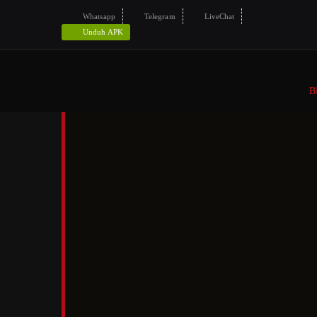
Whatsapp
Telegram
LiveChat
Unduh APK
B