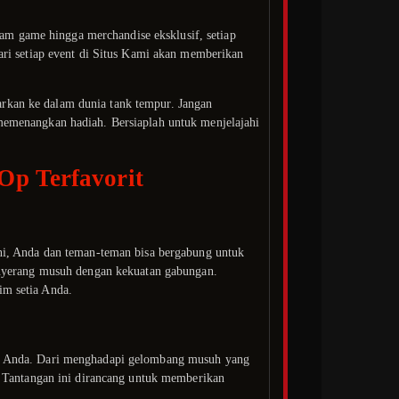
lam game hingga merchandise eksklusif, setiap
ri setiap event di Situs Kami akan memberikan
arkan ke dalam dunia tank tempur. Jangan
emenangkan hadiah. Bersiaplah untuk menjelajahi
Op Terfavorit
i, Anda dan teman-teman bisa bergabung untuk
enyerang musuh dengan kekuatan gabungan.
im setia Anda.
m Anda. Dari menghadapi gelombang musuh yang
 Tantangan ini dirancang untuk memberikan