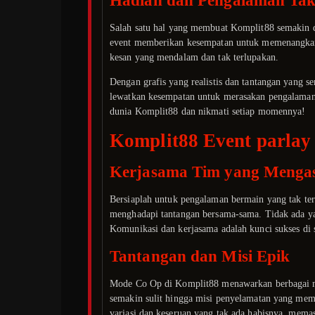
Hadiah dan Pengalaman Tak
Salah satu hal yang membuat Komplit88 semakin d
event memberikan kesempatan untuk memenangkan s
kesan yang mendalam dan tak terlupakan.
Dengan grafis yang realistis dan tantangan yang 
lewatkan kesempatan untuk merasakan pengalaman
dunia Komplit88 dan nikmati setiap momennya!
Komplit88 Event parlay
Kerjasama Tim yang Menga
Bersiaplah untuk pengalaman bermain yang tak t
menghadapi tantangan bersama-sama. Tidak ada y
Komunikasi dan kerjasama adalah kunci sukses di s
Tantangan dan Misi Epik
Mode Co Op di Komplit88 menawarkan berbagai m
semakin sulit hingga misi penyelamatan yang mem
variasi dan keseruan yang tak ada habisnya, mema