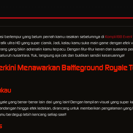
nsasi bertempur yang belum pernah kamu rasakan sebelumnya di
Komplit88 Event 
afik ultra HD yang super ciamik. Jadi, kalau kamu suka main game dengan efek v
ang yang bikin adrenalin kamu terpacu. Dengan fitur-fitur keren dan suasana per
seluruh nusantara. Yuk, langsung aja cek dan buktikan sendiri keseruannya!
Terkini Menawarkan Battleground Royale 
ukau
ale yang benar-benar lain dari yang lain! Dengan tampilan visual yang super k
emandangan hingga efek ledakan, dirancang untuk memberikan pengalaman yang
mu berdegup lebih kencang setiap saat!
s