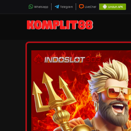
Whatsapp
Telegram
LiveChat
Unduh APK