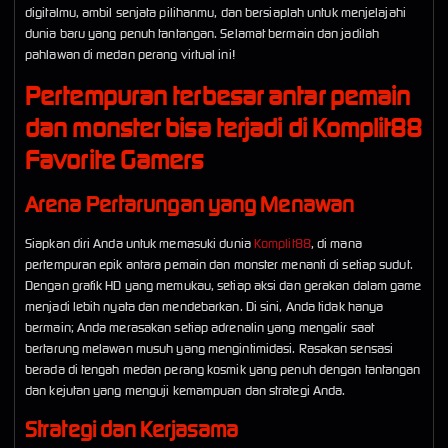
digitalmu, ambil senjata pilihanmu, dan bersiaplah untuk menjelajahi
dunia baru yang penuh tantangan. Selamat bermain dan jadilah
pahlawan di medan perang virtual ini!
Pertempuran terbesar antar pemain
dan monster bisa terjadi di Komplit88
Favorite Gamers
Arena Pertarungan yang Menawan
Siapkan diri Anda untuk memasuki dunia
Komplit88
, di mana
pertempuran epik antara pemain dan monster menanti di setiap sudut.
Dengan grafik HD yang memukau, setiap aksi dan gerakan dalam game
menjadi lebih nyata dan mendebarkan. Di sini, Anda tidak hanya
bermain; Anda merasakan setiap adrenalin yang mengalir saat
bertarung melawan musuh yang mengintimidasi. Rasakan sensasi
berada di tengah medan perang kosmik yang penuh dengan tantangan
dan kejutan yang menguji kemampuan dan strategi Anda.
Strategi dan Kerjasama