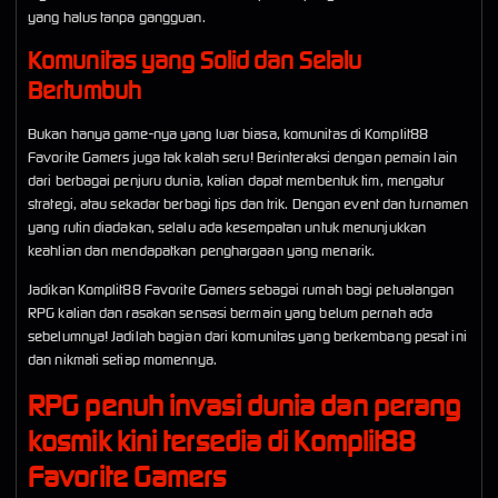
yang halus tanpa gangguan.
Komunitas yang Solid dan Selalu
Bertumbuh
Bukan hanya game-nya yang luar biasa, komunitas di Komplit88
Favorite Gamers juga tak kalah seru! Berinteraksi dengan pemain lain
dari berbagai penjuru dunia, kalian dapat membentuk tim, mengatur
strategi, atau sekadar berbagi tips dan trik. Dengan event dan turnamen
yang rutin diadakan, selalu ada kesempatan untuk menunjukkan
keahlian dan mendapatkan penghargaan yang menarik.
Jadikan Komplit88 Favorite Gamers sebagai rumah bagi petualangan
RPG kalian dan rasakan sensasi bermain yang belum pernah ada
sebelumnya! Jadilah bagian dari komunitas yang berkembang pesat ini
dan nikmati setiap momennya.
RPG penuh invasi dunia dan perang
kosmik kini tersedia di Komplit88
Favorite Gamers