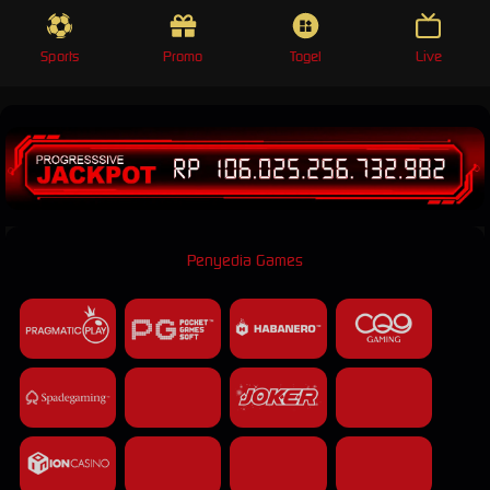
LiveChat
Sports
Promo
Togel
Live
Unduh APK
Penyedia Games