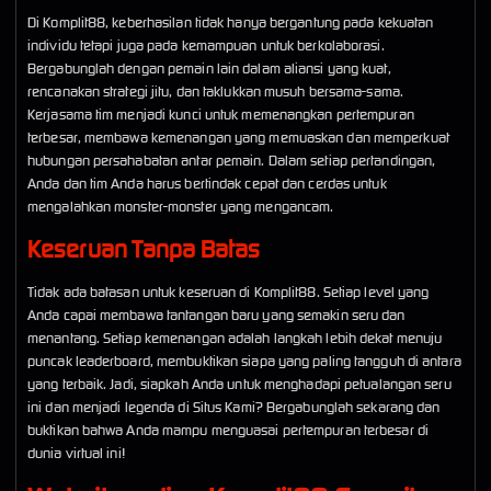
Di Komplit88, keberhasilan tidak hanya bergantung pada kekuatan
individu tetapi juga pada kemampuan untuk berkolaborasi.
Bergabunglah dengan pemain lain dalam aliansi yang kuat,
rencanakan strategi jitu, dan taklukkan musuh bersama-sama.
Kerjasama tim menjadi kunci untuk memenangkan pertempuran
terbesar, membawa kemenangan yang memuaskan dan memperkuat
hubungan persahabatan antar pemain. Dalam setiap pertandingan,
Anda dan tim Anda harus bertindak cepat dan cerdas untuk
mengalahkan monster-monster yang mengancam.
Keseruan Tanpa Batas
Tidak ada batasan untuk keseruan di Komplit88. Setiap level yang
Anda capai membawa tantangan baru yang semakin seru dan
menantang. Setiap kemenangan adalah langkah lebih dekat menuju
puncak leaderboard, membuktikan siapa yang paling tangguh di antara
yang terbaik. Jadi, siapkah Anda untuk menghadapi petualangan seru
ini dan menjadi legenda di Situs Kami? Bergabunglah sekarang dan
buktikan bahwa Anda mampu menguasai pertempuran terbesar di
dunia virtual ini!