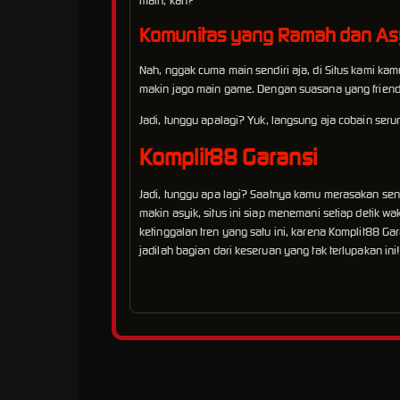
main, kan?
Komunitas yang Ramah dan As
Nah, nggak cuma main sendiri aja, di Situs kami ka
makin jago main game. Dengan suasana yang friendl
Jadi, tunggu apalagi? Yuk, langsung aja cobain ser
Komplit88 Garansi
Jadi, tunggu apa lagi? Saatnya kamu merasakan sen
makin asyik, situs ini siap menemani setiap detik
ketinggalan tren yang satu ini, karena Komplit88 Ga
jadilah bagian dari keseruan yang tak terlupakan ini!