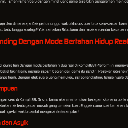
inin. Teman-teman baru dengan minat yang sama bisa bikin pengalaman main ga
aja dan dimana aja. Gak perlu nunggu waktu khusus buat bisa seru-seruan bare
 Jadi, tunggu apalagi? Yuk, ramaikan Situs kami dan rasakan sendiri keseruann
ending Dengan Mode Bertahan Hidup Real 
i dunia lain dengan mode bertahan hidup real di Komplit88! Platform ini men
 bakal bikin kamu merasa seperti bagian dari game itu sendiri. Rasakan adrenal
anpa henti. Dengan efek suara yang memukau, setiap langkahmu terasa nyata 
ampuan
ngan seru di Komplit88. Di sini, kamu akan menemukan beragam skenario berta
jebakan tak terduga dan musuh yang semakin kuat. Enggak cuma soal bertahan, 
uat nge-kill waktu sambil mengasah keterampilan!
 dan Asyik