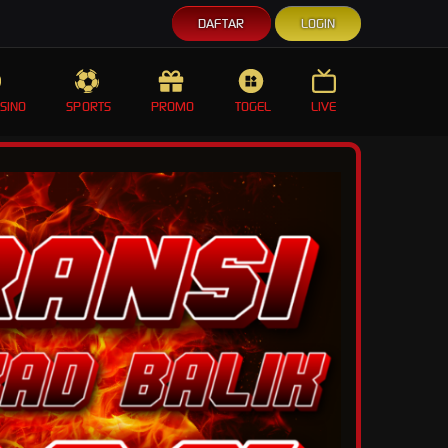
DAFTAR
LOGIN
ASINO
SPORTS
PROMO
TOGEL
LIVE