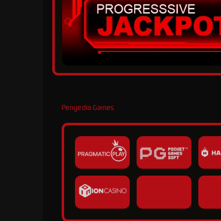
Penyedia Games