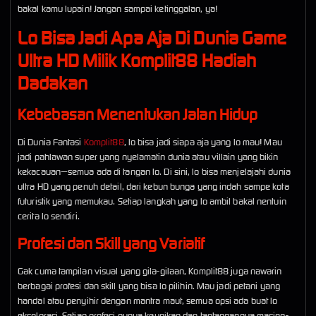
bakal kamu lupain! Jangan sampai ketinggalan, ya!
Lo Bisa Jadi Apa Aja Di Dunia Game
Ultra HD Milik Komplit88 Hadiah
Dadakan
Kebebasan Menentukan Jalan Hidup
Di Dunia Fantasi
Komplit88
, lo bisa jadi siapa aja yang lo mau! Mau
jadi pahlawan super yang nyelamatin dunia atau villain yang bikin
kekacauan—semua ada di tangan lo. Di sini, lo bisa menjelajahi dunia
ultra HD yang penuh detail, dari kebun bunga yang indah sampe kota
futuristik yang memukau. Setiap langkah yang lo ambil bakal nentuin
cerita lo sendiri.
Profesi dan Skill yang Variatif
Gak cuma tampilan visual yang gila-gilaan, Komplit88 juga nawarin
berbagai profesi dan skill yang bisa lo pilihin. Mau jadi petani yang
handal atau penyihir dengan mantra maut, semua opsi ada buat lo
eksplorasi. Setiap profesi punya keunikan dan tantangannya masing-