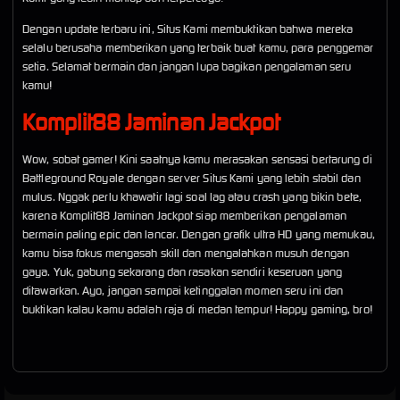
Dengan update terbaru ini, Situs Kami membuktikan bahwa mereka
selalu berusaha memberikan yang terbaik buat kamu, para penggemar
setia. Selamat bermain dan jangan lupa bagikan pengalaman seru
kamu!
Komplit88 Jaminan Jackpot
Wow, sobat gamer! Kini saatnya kamu merasakan sensasi bertarung di
Battleground Royale dengan server Situs Kami yang lebih stabil dan
mulus. Nggak perlu khawatir lagi soal lag atau crash yang bikin bete,
karena Komplit88 Jaminan Jackpot siap memberikan pengalaman
bermain paling epic dan lancar. Dengan grafik ultra HD yang memukau,
kamu bisa fokus mengasah skill dan mengalahkan musuh dengan
gaya. Yuk, gabung sekarang dan rasakan sendiri keseruan yang
ditawarkan. Ayo, jangan sampai ketinggalan momen seru ini dan
buktikan kalau kamu adalah raja di medan tempur! Happy gaming, bro!