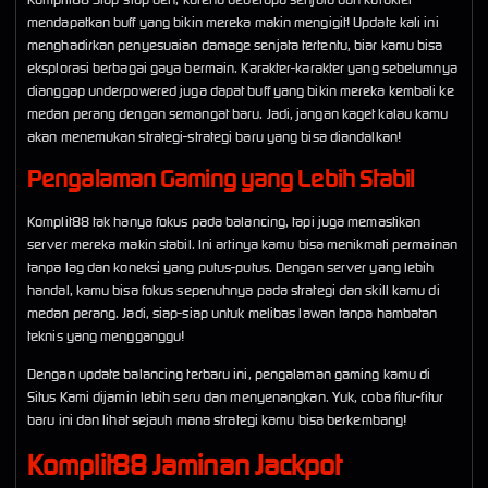
mendapatkan buff yang bikin mereka makin mengigit! Update kali ini
menghadirkan penyesuaian damage senjata tertentu, biar kamu bisa
eksplorasi berbagai gaya bermain. Karakter-karakter yang sebelumnya
dianggap underpowered juga dapat buff yang bikin mereka kembali ke
medan perang dengan semangat baru. Jadi, jangan kaget kalau kamu
akan menemukan strategi-strategi baru yang bisa diandalkan!
Pengalaman Gaming yang Lebih Stabil
Komplit88 tak hanya fokus pada balancing, tapi juga memastikan
server mereka makin stabil. Ini artinya kamu bisa menikmati permainan
tanpa lag dan koneksi yang putus-putus. Dengan server yang lebih
handal, kamu bisa fokus sepenuhnya pada strategi dan skill kamu di
medan perang. Jadi, siap-siap untuk melibas lawan tanpa hambatan
teknis yang mengganggu!
Dengan update balancing terbaru ini, pengalaman gaming kamu di
Situs Kami dijamin lebih seru dan menyenangkan. Yuk, coba fitur-fitur
baru ini dan lihat sejauh mana strategi kamu bisa berkembang!
Komplit88 Jaminan Jackpot