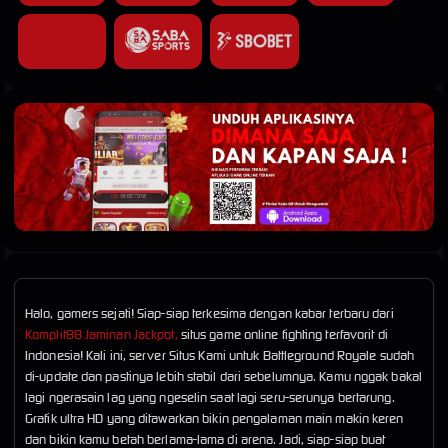
Halo, gamers sejati! Siap-siap terkesima dengan kabar terbaru dari
Komplit88 Jaminan Jackpot,
situs game online fighting terfavorit di
Indonesia! Kali ini, server Situs Kami untuk Battleground Royale sudah
di-update dan pastinya lebih stabil dari sebelumnya. Kamu nggak bakal
lagi ngerasain lag yang ngeselin saat lagi seru-serunya bertarung.
Grafik ultra HD yang ditawarkan bikin pengalaman main makin keren
dan bikin kamu betah berlama-lama di arena. Jadi, siap-siap buat