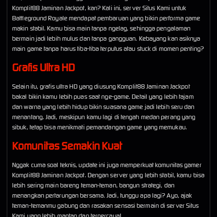
Komplit88 Jaminan Jackpot, kan? Kali ini, server Situs Kami untuk
Battleground Royale mendapat pembaruan yang bikin performa game
makin stabil. Kamu bisa main tanpa ngelag, sehingga pengalaman
bermain jadi lebih mulus dan tanpa gangguan. Kebayang kan asiknya
main game tanpa harus tiba-tiba terputus atau stuck di momen penting?
Grafis Ultra HD
Selain itu, grafis ultra HD yang diusung Komplit88 Jaminan Jackpot
bakal bikin kamu lebih puas saat nge-game. Detail yang lebih tajam
dan warna yang lebih hidup bikin suasana game jadi lebih seru dan
menantang. Jadi, meskipun kamu lagi di tengah medan perang yang
sibuk, tetap bisa menikmati pemandangan game yang memukau.
Komunitas Semakin Kuat
Nggak cuma soal teknis, update ini juga memperkuat komunitas gamer
Komplit88 Jaminan Jackpot. Dengan server yang lebih stabil, kamu bisa
lebih sering main bareng teman-teman, bangun strategi, dan
menangkan pertarungan bersama. Jadi, tunggu apa lagi? Ayo, ajak
teman-temanmu gabung dan rasakan sensasi bermain di server Situs
Kami yang lebih mantap dan terpercaya!