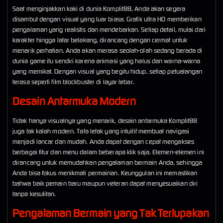
Saat menginjakkan kaki di dunia Komplit88, Anda akan segera
disambut dengan visual yang luar biasa. Grafik ultra HD memberikan
pengalaman yang realistis dan mendebarkan. Setiap detail, mulai dari
karakter hingga latar belakang, dirancang dengan cermat untuk
menarik perhatian. Anda akan merasa seolah-olah sedang berada di
dunia game itu sendiri karena animasi yang halus dan warna-warna
yang memikat. Dengan visual yang begitu hidup, setiap petualangan
terasa seperti film blockbuster di layar lebar.
Desain Antarmuka Modern
Tidak hanya visualnya yang menarik, desain antarmuka Komplit88
juga tak kalah modern. Tata letak yang intuitif membuat navigasi
menjadi lancar dan mudah. Anda dapat dengan cepat mengakses
berbagai fitur dan menu dalam beberapa klik saja. Elemen-elemen ini
dirancang untuk memudahkan pengalaman bermain Anda, sehingga
Anda bisa fokus menikmati permainan. Keunggulan ini memastikan
bahwa baik pemain baru maupun veteran dapat menyesuaikan diri
tanpa kesulitan.
Pengalaman Bermain yang Tak Terlupakan