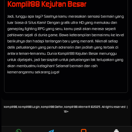
Komplit88 Kejutan Besar
Jadi, tunggu apa lagi? Saatnya kamu merasakan sensasi bermain yang
luar biasa di Situs Kami! Dengan grafik ultra HD yang memukau dan
gameplay fighting RPG yang seru, kamu pasti akan merasa seperti
pahlawan sejati di dunia game. Bawa keterampilan bermainmu ke level
berikutnya dan hadapi tantangan baru yang menanti. Nikmati setiap
detik petualangan yang penuh adrenalin dan jadilah yang terbaik di
antara teman-temanmu. Dunia Komplit88 Kejutan Besar menunggu
untuk dijelajahi, jadi bersiaplah untuk petualangan tak terlupakan yang
akan membuatmu ketagihan! Selamat bermain dan raih
kemenanganmu sekarang juga!
komplit88, komplit88 Login, komplit88 Daftar, komplit88 Alternatif
.©2025. All rights reserved |
18+