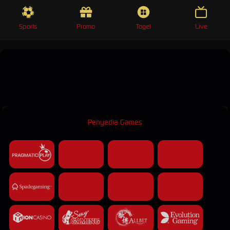
LiveChat
Sports
Promo
Togel
Live
Unduh APK
Penyedia Games