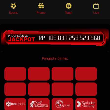
LiveChat
Sports
Promo
Togel
Live
Unduh APK
Penyedia Games