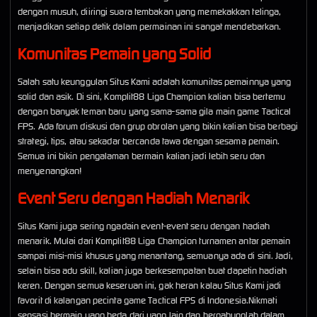
dengan musuh, diiringi suara tembakan yang memekakkan telinga,
menjadikan setiap detik dalam permainan ini sangat mendebarkan.
Komunitas Pemain yang Solid
Salah satu keunggulan Situs Kami adalah komunitas pemainnya yang
solid dan asik. Di sini, Komplit88 Liga Champion kalian bisa bertemu
dengan banyak teman baru yang sama-sama gila main game Tactical
FPS. Ada forum diskusi dan grup obrolan yang bikin kalian bisa berbagi
strategi, tips, atau sekadar bercanda tawa dengan sesama pemain.
Semua ini bikin pengalaman bermain kalian jadi lebih seru dan
menyenangkan!
Event Seru dengan Hadiah Menarik
Situs Kami juga sering ngadain event-event seru dengan hadiah
menarik. Mulai dari Komplit88 Liga Champion turnamen antar pemain
sampai misi-misi khusus yang menantang, semuanya ada di sini. Jadi,
selain bisa adu skill, kalian juga berkesempatan buat dapetin hadiah
keren. Dengan semua keseruan ini, gak heran kalau Situs Kami jadi
favorit di kalangan pecinta game Tactical FPS di Indonesia.Nikmati
sensasi bermain yang beda dari yang lain dan bergabunglah dalam