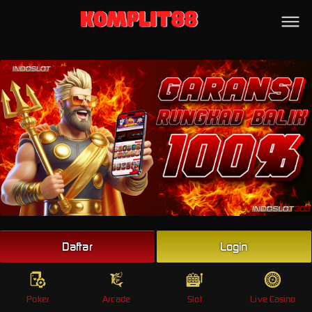
Beranda
Poker
Arcade
Slot
Live Casino
Sports
Promo
Togel
Live
Daftar
Login
Whatsapp
Poker
Arcade
Slot
Live Casino
Telegram