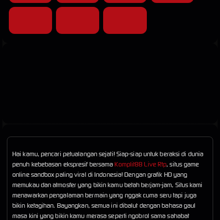
Hai kamu, pencari petualangan sejati! Siap-siap untuk beraksi di dunia
penuh kebebasan ekspresif bersama
Komplit88 Live Rtp
, situs game
online sandbox paling viral di Indonesia! Dengan grafik HD yang
memukau dan atmosfer yang bikin kamu betah berjam-jam, Situs kami
menawarkan pengalaman bermain yang nggak cuma seru tapi juga
bikin ketagihan. Bayangkan, semua ini dibalut dengan bahasa gaul
masa kini yang bikin kamu merasa seperti ngobrol sama sahabat