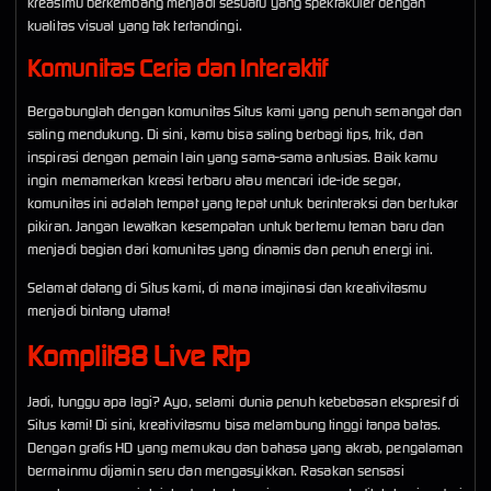
kreasimu berkembang menjadi sesuatu yang spektakuler dengan
kualitas visual yang tak tertandingi.
Komunitas Ceria dan Interaktif
Bergabunglah dengan komunitas Situs kami yang penuh semangat dan
saling mendukung. Di sini, kamu bisa saling berbagi tips, trik, dan
inspirasi dengan pemain lain yang sama-sama antusias. Baik kamu
ingin memamerkan kreasi terbaru atau mencari ide-ide segar,
komunitas ini adalah tempat yang tepat untuk berinteraksi dan bertukar
pikiran. Jangan lewatkan kesempatan untuk bertemu teman baru dan
menjadi bagian dari komunitas yang dinamis dan penuh energi ini.
Selamat datang di Situs kami, di mana imajinasi dan kreativitasmu
menjadi bintang utama!
Komplit88 Live Rtp
Jadi, tunggu apa lagi? Ayo, selami dunia penuh kebebasan ekspresif di
Situs kami! Di sini, kreativitasmu bisa melambung tinggi tanpa batas.
Dengan grafis HD yang memukau dan bahasa yang akrab, pengalaman
bermainmu dijamin seru dan mengasyikkan. Rasakan sensasi