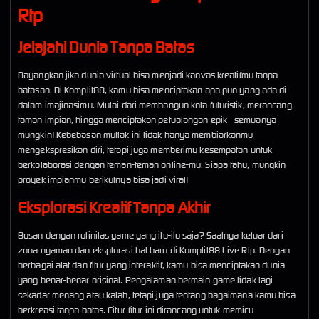
Rtp
Jelajahi Dunia Tanpa Batas
Bayangkan jika dunia virtual bisa menjadi kanvas kreatifmu tanpa
batasan. Di Komplit88, kamu bisa menciptakan apa pun yang ada di
dalam imajinasimu. Mulai dari membangun kota futuristik, merancang
taman impian, hingga menciptakan petualangan epik—semuanya
mungkin! Kebebasan mutlak ini tidak hanya membiarkanmu
mengekspresikan diri, tetapi juga memberimu kesempatan untuk
berkolaborasi dengan teman-teman online-mu. Siapa tahu, mungkin
proyek impianmu berikutnya bisa jadi viral!
Eksplorasi Kreatif Tanpa Akhir
Bosan dengan rutinitas game yang itu-itu saja? Saatnya keluar dari
zona nyaman dan eksplorasi hal baru di Komplit88 Live Rtp. Dengan
berbagai alat dan fitur yang interaktif, kamu bisa menciptakan dunia
yang benar-benar orisinal. Pengalaman bermain game tidak lagi
sekadar menang atau kalah, tetapi juga tentang bagaimana kamu bisa
berkreasi tanpa batas. Fitur-fitur ini dirancang untuk memicu