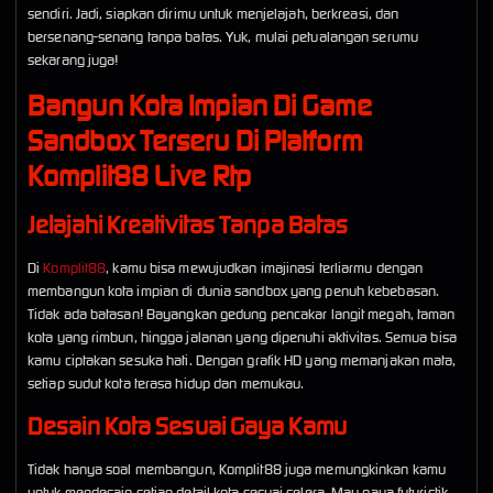
sendiri. Jadi, siapkan dirimu untuk menjelajah, berkreasi, dan
bersenang-senang tanpa batas. Yuk, mulai petualangan serumu
sekarang juga!
Bangun Kota Impian Di Game
Sandbox Terseru Di Platform
Komplit88 Live Rtp
Jelajahi Kreativitas Tanpa Batas
Di
Komplit88
, kamu bisa mewujudkan imajinasi terliarmu dengan
membangun kota impian di dunia sandbox yang penuh kebebasan.
Tidak ada batasan! Bayangkan gedung pencakar langit megah, taman
kota yang rimbun, hingga jalanan yang dipenuhi aktivitas. Semua bisa
kamu ciptakan sesuka hati. Dengan grafik HD yang memanjakan mata,
setiap sudut kota terasa hidup dan memukau.
Desain Kota Sesuai Gaya Kamu
Tidak hanya soal membangun, Komplit88 juga memungkinkan kamu
untuk mendesain setiap detail kota sesuai selera. Mau gaya futuristik