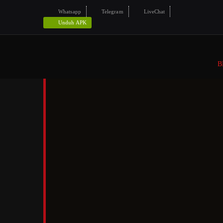
Whatsapp
Telegram
LiveChat
Unduh APK
B