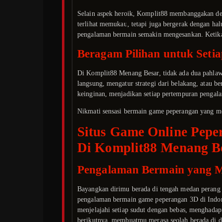
Selain aspek heroik, Komplit88 membanggakan desa
terlihat memukau, tetapi juga bergerak dengan halu
pengalaman bermain semakin mengesankan. Ketika 
Beragam Pilihan untuk Seti
Di Komplit88 Menang Besar, tidak ada dua pahl
langsung, mengatur strategi dari belakang, atau 
keinginan, menjadikan setiap pertempuran pengal
Nikmati sensasi bermain game peperangan yang m
Situs Game Online Pepe
Di Komplit88 Menang B
Pengalaman Bermain yang 
Bayangkan dirimu berada di tengah medan perang 
pengalaman bermain game peperangan 3D di Indo
menjelajahi setiap sudut dengan bebas, menghada
berikutnya, membuatmu merasa seolah berada di d