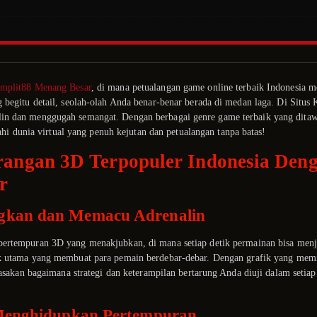
mplit88 Menang Besar
, di mana petualangan game online terbaik Indonesia m
 begitu detail, seolah-olah Anda benar-benar berada di medan laga. Di Situs
in dan menggugah semangat. Dengan berbagai genre game terbaik yang dita
jahi dunia virtual yang penuh kejutan dan petualangan tanpa batas!
rangan 3D Terpopuler Indonesia Den
r
gkan dan Memacu Adrenalin
pertempuran 3D yang menakjubkan, di mana setiap detik permainan bisa men
k utama yang membuat para pemain berdebar-debar. Dengan grafik yang memik
Rasakan bagaimana strategi dan keterampilan bertarung Anda diuji dalam seti
 Menghidupkan Pertempuran