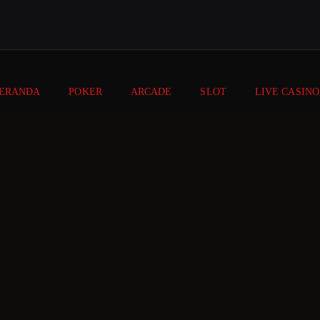
ERANDA
POKER
ARCADE
SLOT
LIVE CASINO