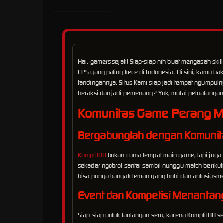
Hai, gamers sejati! Siap-siap nih buat mengasah s
FPS yang paling kece di Indonesia. Di sini, kamu b
tandingannya, Situs Kami siap jadi tempat ngumpul
beraksi dan jadi pemenang? Yuk, mulai petualanga
Komunitas Game Perang Mod
Bergabunglah dengan Komunit
Komplit88
bukan cuma tempat main game, tapi juga r
sekadar ngobrol santai sambil nunggu match berikut
bisa punya banyak teman yang hobi dan antusias
Event dan Kompetisi Menantan
Siap-siap untuk tantangan seru, karena Komplit88 