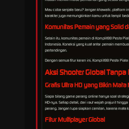
Mau coba senjata baru? Jangan khawatir, platform 
karakter juga memungkinkan kamu untuk tampil beda
Komunitas Pemain yang Solid 
Selain itu, komunitas pemain di Komplit88 Pesta Pia
Indonesia. Koneksi yang kuat antar pemain membuat
pertandingan.
Dengan semua fitur keren ini, Komplit88 Pesta Pial
Aksi Shooter Global Tanpa
Grafis Ultra HD yang Bikin Mata
Siapa bilang game perang online hanya soal strate
HD-nya. Setiap detail, dari raut wajah prajurit hin
perang. Jangan lupa siapkan cemilan, karena mata ka
Fitur Multiplayer Global