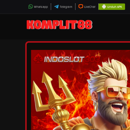
Whatsapp
Telegram
LiveChat
Unduh APK