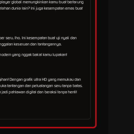
ltiplayer global memungkinkan kamu buat bertarung
lahan dunia lain? Ini juga kesempatan emas buat
seru, lho. Ini kesempatan buat uji nyali dan
inggalan keseruan dan tantangannya.
 modern yang nggak bakal kamu lupakan!
agihan! Dengan grafik ultra HD yang memukau dan
suka tantangan dan petualangan seru tanpa batas.
jadi pahlawan digital dan beraksi tanpa henti!