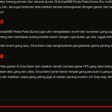
aksi bareng pemain dari seluruh dunia. Di Komplit88 Pesta Piala Dunia, fitur mu
, kan, serunya berteman atau bahkan beradu ketangkasan dengan gamer dari be
in!
ti
plit88 Pesta Piala Dunia juga rutin mengadakan event dan turnamen yang super 
nang dan membawa pulang hadiah keren! Jangan lupa ikutan ya, biar nggak ket
r, dan event yang seru, Situs Kami siap menghadirkan pengalaman game perang
ia
itas gamer di Situs Kami dan rasakan sendiri sensasi game FPS yang bikin ket
am aksi yang seru abis. Situs Kami benar-benar tempat yang pas buat lo yang 
 dan buktikan siapa yang paling jago di medan perang modern ini! Siap-siap deh 