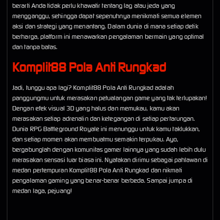
berarti Anda tidak perlu khawatir tentang lag atau jeda yang
mengganggu, sehingga dapat sepenuhnya menikmati semua elemen
aksi dan strategi yang menantang. Dalam dunia di mana setiap detik
berharga, platform ini menawarkan pengalaman bermain yang optimal
dan tanpa batas.
Komplit88 Pola Anti Rungkad
Jadi, tunggu apa lagi? Komplit88 Pola Anti Rungkad adalah
panggungmu untuk merasakan petualangan game yang tak terlupakan!
Dengan efek visual 3D yang halus dan memukau, kamu akan
merasakan setiap adrenalin dan ketegangan di setiap pertarungan.
Dunia RPG Battleground Royale ini menunggu untuk kamu taklukkan,
dan setiap momen akan membuatmu semakin terpukau. Ayo,
bergabunglah dengan komunitas gamer lainnya yang sudah lebih dulu
merasakan sensasi luar biasa ini. Nyatakan dirimu sebagai pahlawan di
medan pertempuran Komplit88 Pola Anti Rungkad dan nikmati
pengalaman gaming yang benar-benar berbeda. Sampai jumpa di
medan laga, pejuang!