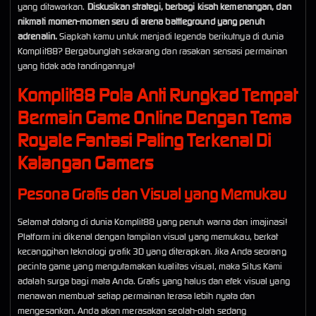
yang ditawarkan.
Diskusikan strategi, berbagi kisah kemenangan, dan
nikmati momen-momen seru di arena battleground yang penuh
adrenalin.
Siapkah kamu untuk menjadi legenda berikutnya di dunia
Komplit88? Bergabunglah sekarang dan rasakan sensasi permainan
yang tidak ada tandingannya!
Komplit88 Pola Anti Rungkad Tempat
Bermain Game Online Dengan Tema
Royale Fantasi Paling Terkenal Di
Kalangan Gamers
Pesona Grafis dan Visual yang Memukau
Selamat datang di dunia Komplit88 yang penuh warna dan imajinasi!
Platform ini dikenal dengan tampilan visual yang memukau, berkat
kecanggihan teknologi grafik 3D yang diterapkan. Jika Anda seorang
pecinta game yang mengutamakan kualitas visual, maka Situs Kami
adalah surga bagi mata Anda. Grafis yang halus dan efek visual yang
menawan membuat setiap permainan terasa lebih nyata dan
mengesankan. Anda akan merasakan seolah-olah sedang