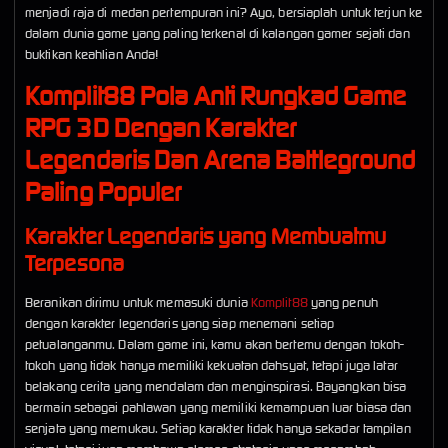
menjadi raja di medan pertempuran ini? Ayo, bersiaplah untuk terjun ke
dalam dunia game yang paling terkenal di kalangan gamer sejati dan
buktikan keahlian Anda!
Komplit88 Pola Anti Rungkad Game
RPG 3D Dengan Karakter
Legendaris Dan Arena Battleground
Paling Populer
Karakter Legendaris yang Membuatmu
Terpesona
Beranikan dirimu untuk memasuki dunia
Komplit88
yang penuh
dengan karakter legendaris yang siap menemani setiap
petualanganmu. Dalam game ini, kamu akan bertemu dengan tokoh-
tokoh yang tidak hanya memiliki kekuatan dahsyat, tetapi juga latar
belakang cerita yang mendalam dan menginspirasi. Bayangkan bisa
bermain sebagai pahlawan yang memiliki kemampuan luar biasa dan
senjata yang memukau. Setiap karakter tidak hanya sekadar tampilan