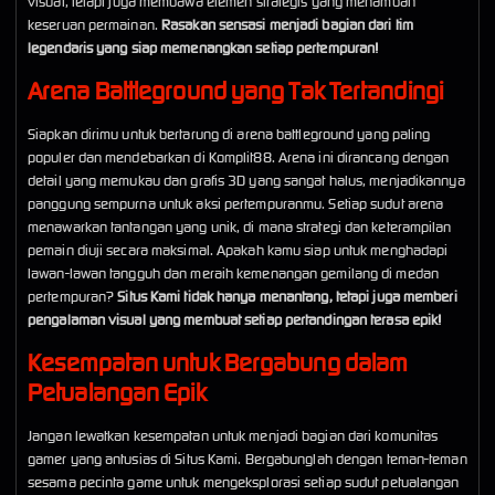
visual, tetapi juga membawa elemen strategis yang menambah
keseruan permainan.
Rasakan sensasi menjadi bagian dari tim
legendaris yang siap memenangkan setiap pertempuran!
Arena Battleground yang Tak Tertandingi
Siapkan dirimu untuk bertarung di arena battleground yang paling
populer dan mendebarkan di Komplit88. Arena ini dirancang dengan
detail yang memukau dan grafis 3D yang sangat halus, menjadikannya
panggung sempurna untuk aksi pertempuranmu. Setiap sudut arena
menawarkan tantangan yang unik, di mana strategi dan keterampilan
pemain diuji secara maksimal. Apakah kamu siap untuk menghadapi
lawan-lawan tangguh dan meraih kemenangan gemilang di medan
pertempuran?
Situs Kami tidak hanya menantang, tetapi juga memberi
pengalaman visual yang membuat setiap pertandingan terasa epik!
Kesempatan untuk Bergabung dalam
Petualangan Epik
Jangan lewatkan kesempatan untuk menjadi bagian dari komunitas
gamer yang antusias di Situs Kami. Bergabunglah dengan teman-teman
sesama pecinta game untuk mengeksplorasi setiap sudut petualangan