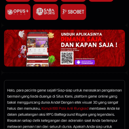
Halo, para pecinta game sejati! Siap-siap untuk merasakan pengalaman
bermain yang tiada duanya di Situs Kami, platform game online yang
bakal mengguncang dunia Anda! Dengan efek visual 3D yang sangat
halus dan memukau,
Komplit88 Pola Anti Rungkad
membawa Anda ke
dalam petualangan aksi RPG Battleground Royale yang legendaris.
Rasakan setiap detik ketegangan dan adrenalin saat Anda bertempur
melawan pemain lain dari seluruh dunia. Apakah Anda siap untuk