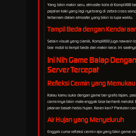
Yang bikin makin seru, atmosfer kota di Komplit88 b
pejalan kaki yang lagi nyebrang di zebra cross samp
terbenam dalam atmosfer yang bikin lo lupa waktu.
Tampil Beda dengan Kendaraa
Selain visual yang ciamik, Komplit88 juga nawarin lo
biar mobil lo tampil beda dan makin kece. Ini saatnya
Ini Nih Game Balap Dengan 
Server Tercepat
Refleksi Cermin yang Memukau
Kalau kamu suka dengan game ber-grafis tajam, pasti 
cerminnya bikin mata enggak bisa berhenti melotot. 
jalanan basah habis hujan. Keren kan? Pantulan cerm
Air Hujan yang Menyeluruh
Enggak cuma refleksi cermin aja yang bikin game ini