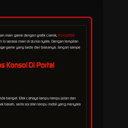
oyan main game dengan grafik ciamik,
Komplit88
kin lo serasa main di dunia nyata. Dengan tampilan
i nge-game yang beda dari biasanya. Jangan sampe
 Konsol Di Portal
beda banget. Efek cahaya lampu-lampu jalan dan
pal basah, serta sorotan lampu mobil yang menyala