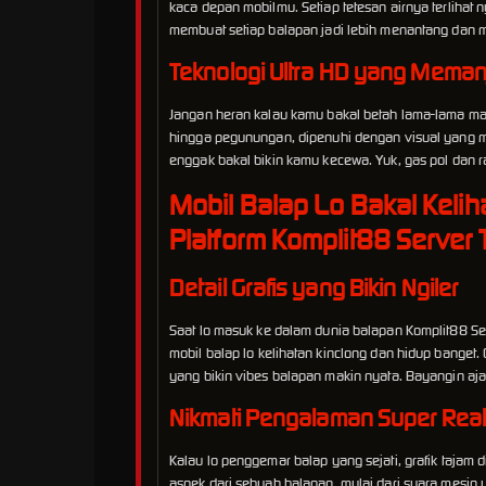
kaca depan mobilmu. Setiap tetesan airnya terlihat
membuat setiap balapan jadi lebih menantang dan m
Teknologi Ultra HD yang Mema
Jangan heran kalau kamu bakal betah lama-lama main ga
hingga pegunungan, dipenuhi dengan visual yang me
enggak bakal bikin kamu kecewa. Yuk, gas pol dan r
Mobil Balap Lo Bakal Keli
Platform Komplit88 Server 
Detail Grafis yang Bikin Ngiler
Saat lo masuk ke dalam dunia balapan Komplit88 Serve
mobil balap lo kelihatan kinclong dan hidup banget. 
yang bikin vibes balapan makin nyata. Bayangin aja,
Nikmati Pengalaman Super Reali
Kalau lo penggemar balap yang sejati, grafik tajam d
aspek dari sebuah balapan, mulai dari suara mesin 