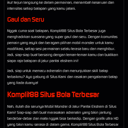
ikut terjun langsung ke dalam permainan, menambah keseruan dan
intensitas setiap balapan yang kamu jalani.
Gaul dan Seru
Nggak cuma soal balapan, Komplit88 Situs Bola Terbesar juga
menghadirkan suasana yang super gaul dan seru. Dengan komunitas
pemain yang asyik dan beragam pilihan mobil monster untuk kamu
modifikasi, setiap sesi permainan selalu terasa baru dan menghibur.
Jadi, siap-siap buat bersaing dengan teman-teman kamu dan buktikan
siapa raja balapan di jalur pantai ekstrem ini!
Jadi, siap untuk memacu adrenalin dan menunjukkan skill balap
terbaikmu? Ayo gabung di Situs Kami dan rasakan pengalaman balap
yang tiada duanya!
Komplit88 Situs Bola Terbesar
Nah, itulah dia serunya Mobil Monster di Jalur Pantai Ekstrem di Situs
Kami! Siap-siap deh buat merasakan adrenalin yang bikin jantung
berdebar-debar dan mata nggak bisa berkedip. Dengan grafik ultra HD
yang bikin kamu serasa di dalam game, Komplit88 Situs Bola Terbesar