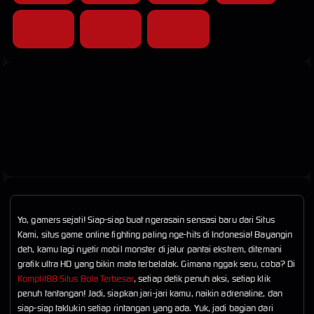
Yo, gamers sejati! Siap-siap buat ngerasain sensasi baru dari Situs
Kami, situs game online fighting paling nge-hits di Indonesia! Bayangin
deh, kamu lagi nyetir mobil monster di jalur pantai ekstrem, ditemani
grafik ultra HD yang bikin mata terbelalak. Gimana nggak seru, coba? Di
Komplit88 Situs Bola Terbesar
, setiap detik penuh aksi, setiap klik
penuh tantangan! Jadi, siapkan jari-jari kamu, naikin adrenaline, dan
siap-siap taklukin setiap rintangan yang ada. Yuk, jadi bagian dari