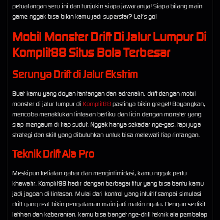
petualangan seru ini dan tunjukin siapa jawaranya! Siapa bilang main
game nggak bisa bikin kamu jadi superstar? Let’s go!
Mobil Monster Drift Di Jalur Lumpur Di
Komplit88 Situs Bola Terbesar
Serunya Drift di Jalur Ekstrim
Buat kamu yang doyan tantangan dan adrenalin, drift dengan mobil
monster di jalur lumpur di
Komplit88
pastinya bikin greget! Bayangkan,
mencoba menaklukan lintasan berliku dan licin dengan monster yang
siap mengaum di tiap sudut. Nggak hanya sekadar nge-gas, tapi juga
strategi dan skill yang dibutuhkan untuk bisa melewati tiap rintangan.
Teknik Drift Ala Pro
Meskipun keliatan gahar dan mengintimidasi, kamu nggak perlu
khawatir. Komplit88 hadir dengan berbagai fitur yang bisa bantu kamu
jadi jagoan di lintasan. Mulai dari kontrol yang intuitif sampai simulasi
drift yang real bikin pengalaman main jadi makin nyata. Dengan sedikit
latihan dan keberanian, kamu bisa banget nge-drill teknik ala pembalap