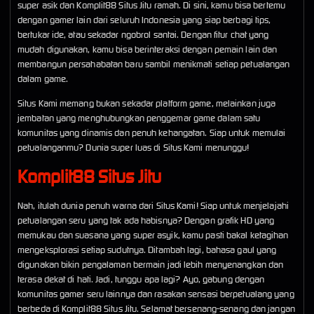
super asik dan Komplit88 Situs Jitu ramah. Di sini, kamu bisa bertemu
dengan gamer lain dari seluruh Indonesia yang siap berbagi tips,
bertukar ide, atau sekadar ngobrol santai. Dengan fitur chat yang
mudah digunakan, kamu bisa berinteraksi dengan pemain lain dan
membangun persahabatan baru sambil menikmati setiap petualangan
dalam game.
Situs Kami memang bukan sekadar platform game, melainkan juga
jembatan yang menghubungkan penggemar game dalam satu
komunitas yang dinamis dan penuh kehangatan. Siap untuk memulai
petualanganmu? Dunia super luas di Situs Kami menunggu!
Komplit88 Situs Jitu
Nah, itulah dunia penuh warna dari Situs Kami! Siap untuk menjelajahi
petualangan seru yang tak ada habisnya? Dengan grafik HD yang
memukau dan suasana yang super asyik, kamu pasti bakal ketagihan
mengeksplorasi setiap sudutnya. Ditambah lagi, bahasa gaul yang
digunakan bikin pengalaman bermain jadi lebih menyenangkan dan
terasa dekat di hati. Jadi, tunggu apa lagi? Ayo, gabung dengan
komunitas gamer seru lainnya dan rasakan sensasi berpetualang yang
berbeda di Komplit88 Situs Jitu. Selamat bersenang-senang dan jangan