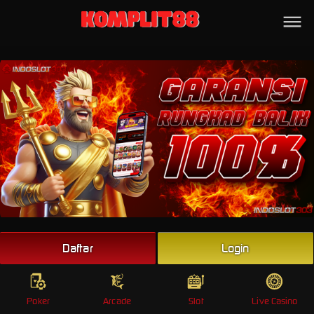
Beranda
Poker
Arcade
Slot
Live Casino
Sports
Promo
Togel
Live
Daftar
Login
Whatsapp
Poker
Arcade
Slot
Live Casino
Telegram