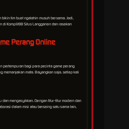
n bikin tim buat ngalahin musuh bersama. Jadi,
on di Komplit88 Situs Langganan dan rasakan
ame Perang Online
an pertempuran bagi para pecinta game perang
ng memanjakan mata. Bayangkan saja, setiap kali
 dan mengasyikkan. Dengan fitur-fitur modern dan
borasi dalam misi atau bersaing satu sama lain,