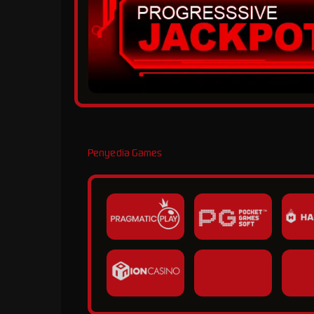
Penyedia Games