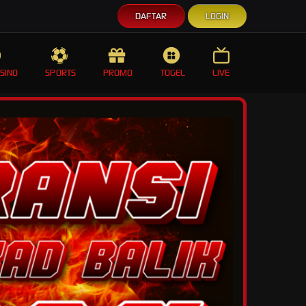
DAFTAR
LOGIN
ASINO
SPORTS
PROMO
TOGEL
LIVE