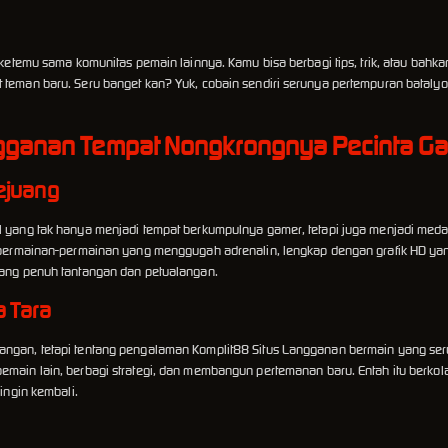
a ketemu sama komunitas pemain lainnya. Kamu bisa berbagi tips, trik, atau bahka
t teman baru. Seru banget kan? Yuk, cobain sendiri serunya pertempuran bataly
angganan Tempat Nongkrongnya Pecinta G
Pejuang
al yang tak hanya menjadi tempat berkumpulnya gamer, tetapi juga menjadi med
an permainan-permainan yang menggugah adrenalin, lengkap dengan grafik HD ya
 yang penuh tantangan dan petualangan.
a Tara
angan, tetapi tentang pengalaman Komplit88 Situs Langganan bermain yang seru
emain lain, berbagi strategi, dan membangun pertemanan baru. Entah itu berkola
 ingin kembali.