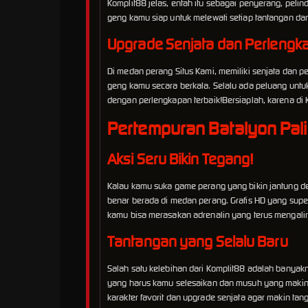
Komplit88 jelas, entah itu sebagai penyerang, peli
geng kamu siap untuk melewati setiap tantangan d
Upgrade Senjata dan Perlengk
Di medan perang Situs Kami, memiliki senjata dan 
geng kamu secara berkala. Selalu ada peluang untu
dengan perlengkapan terbaik!Bersiaplah, karena d
Pertempuran Batalyon Pali
Aksi Seru Bikin Tegang!
Kalau kamu suka game perang yang bikin jantung deg
benar berada di medan perang. Grafis HD yang super
kamu bisa merasakan adrenalin yang terus mengalir
Tantangan yang Selalu Baru
Salah satu kelebihan dari Komplit88 adalah banyakny
yang harus kamu selesaikan dan musuh yang makin pin
karakter favorit dan upgrade senjata agar makin tan