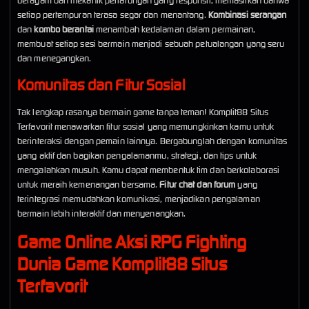
beragam dan mekanik pertarungan yang responsif, memastikan bahwa
setiap pertempuran terasa segar dan menantang.
Kombinasi serangan
dan
kombo berantai
menambah kedalaman dalam permainan,
membuat setiap sesi bermain menjadi sebuah petualangan yang seru
dan menegangkan.
Komunitas dan Fitur Sosial
Tak lengkap rasanya bermain game tanpa teman! Komplit88 Situs
Terfavorit menawarkan fitur sosial yang memungkinkan kamu untuk
berinteraksi dengan pemain lainnya. Bergabunglah dengan komunitas
yang aktif dan bagikan pengalamanmu, strategi, dan tips untuk
mengalahkan musuh. Kamu dapat membentuk tim dan berkolaborasi
untuk meraih kemenangan bersama.
Fitur chat dan forum
yang
terintegrasi memudahkan komunikasi, menjadikan pengalaman
bermain lebih interaktif dan menyenangkan.
Game Online Aksi RPG Fighting
Dunia Game Komplit88 Situs
Terfavorit