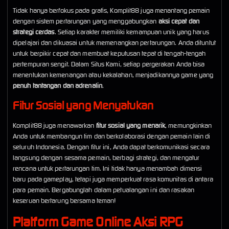
Tidak hanya berfokus pada grafis, Komplit88 juga menantang pemain
dengan sistem pertarungan yang menggabungkan
aksi cepat dan
strategi cerdas
. Setiap karakter memiliki kemampuan unik yang harus
dipelajari dan dikuasai untuk memenangkan pertarungan. Anda dituntut
untuk berpikir cepat dan membuat keputusan tepat di tengah-tengah
pertempuran sengit. Dalam Situs Kami, setiap pergerakan Anda bisa
menentukan kemenangan atau kekalahan, menjadikannya game yang
penuh tantangan dan adrenalin
.
Fitur Sosial yang Menyatukan
Komplit88 juga menawarkan
fitur sosial yang menarik
, memungkinkan
Anda untuk membangun tim dan berkolaborasi dengan pemain lain di
seluruh Indonesia. Dengan fitur ini, Anda dapat berkomunikasi secara
langsung dengan sesama pemain, berbagi strategi, dan mengatur
rencana untuk pertarungan tim. Ini tidak hanya menambah dimensi
baru pada gameplay, tetapi juga memperkuat rasa komunitas di antara
para pemain. Bergabunglah dalam petualangan ini dan rasakan
keseruan bertarung bersama teman!
Platform Game Online Aksi RPG