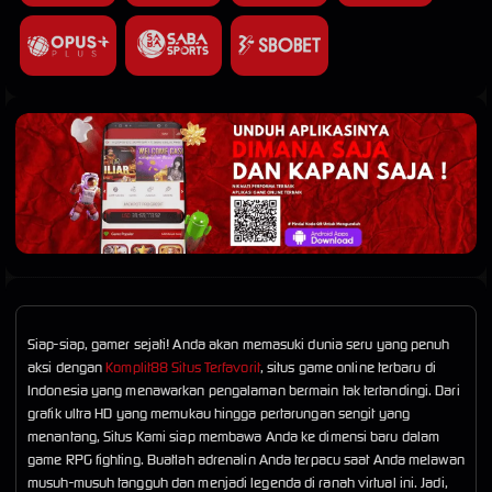
Siap-siap, gamer sejati! Anda akan memasuki dunia seru yang penuh
aksi dengan
Komplit88 Situs Terfavorit
, situs game online terbaru di
Indonesia yang menawarkan pengalaman bermain tak tertandingi. Dari
grafik ultra HD yang memukau hingga pertarungan sengit yang
menantang, Situs Kami siap membawa Anda ke dimensi baru dalam
game RPG fighting. Buatlah adrenalin Anda terpacu saat Anda melawan
musuh-musuh tangguh dan menjadi legenda di ranah virtual ini. Jadi,