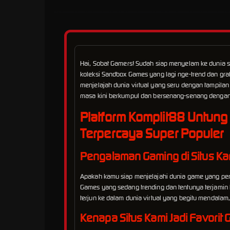
Hai, Sobat Gamers! Sudah siap menyelam ke dunia se
koleksi Sandbox Games yang lagi nge-trend dan gra
menjelajah dunia virtual yang seru dengan tampilan 
masa kini berkumpul dan bersenang-senang dengan 
Platform Komplit88 Untung
Terpercaya Super Populer
Pengalaman Gaming di Situs Ka
Apakah kamu siap menjelajahi dunia game yang pe
Games yang sedang trending dan tentunya terjamin k
terjun ke dalam dunia virtual yang begitu mendal
Kenapa Situs Kami Jadi Favorit