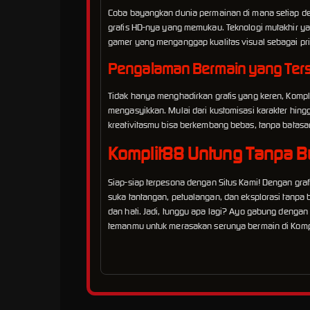
Coba bayangkan dunia permainan di mana setiap deta
grafis HD-nya yang memukau. Teknologi mutakhir yan
gamer yang menganggap kualitas visual sebagai prio
Pengalaman Bermain yang Ters
Tidak hanya menghadirkan grafis yang keren, Kompl
mengasyikkan. Mulai dari kustomisasi karakter hi
kreativitasmu bisa berkembang bebas, tanpa batasa
Komplit88 Untung Tanpa B
Siap-siap terpesona dengan Situs Kami! Dengan graf
suka tantangan, petualangan, dan eksplorasi tanpa 
dan hati. Jadi, tunggu apa lagi? Ayo gabung denga
temanmu untuk merasakan serunya bermain di Komp