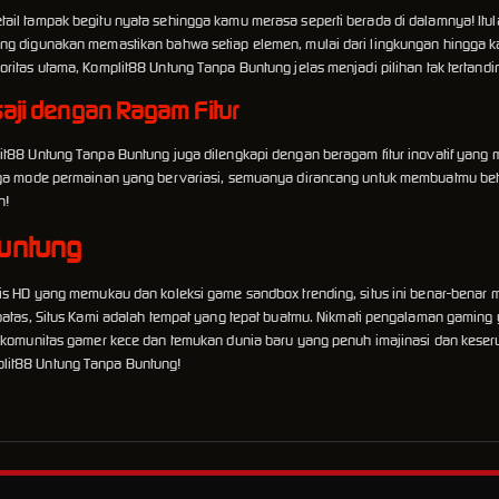
il tampak begitu nyata sehingga kamu merasa seperti berada di dalamnya! Itula
g digunakan memastikan bahwa setiap elemen, mulai dari lingkungan hingga karak
ritas utama, Komplit88 Untung Tanpa Buntung jelas menjadi pilihan tak tertandin
aji dengan Ragam Fitur
it88 Untung Tanpa Buntung juga dilengkapi dengan beragam fitur inovatif yan
ngga mode permainan yang bervariasi, semuanya dirancang untuk membuatmu beta
n!
untung
is HD yang memukau dan koleksi game sandbox trending, situs ini benar-benar m
batas, Situs Kami adalah tempat yang tepat buatmu. Nikmati pengalaman gaming
n komunitas gamer kece dan temukan dunia baru yang penuh imajinasi dan keser
lit88 Untung Tanpa Buntung!