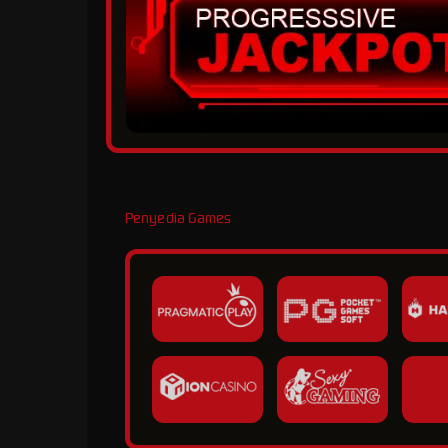
Penyedia Games