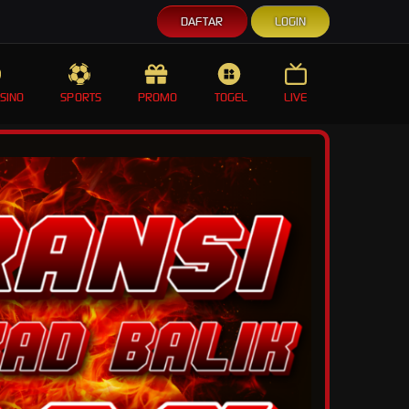
DAFTAR
LOGIN
ASINO
SPORTS
PROMO
TOGEL
LIVE