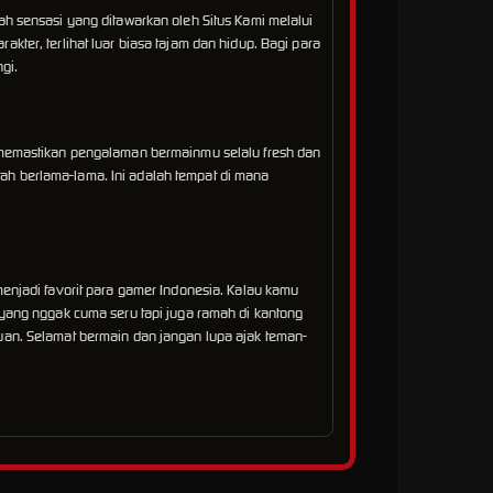
h sensasi yang ditawarkan oleh Situs Kami melalui
ter, terlihat luar biasa tajam dan hidup. Bagi para
gi.
g memastikan pengalaman bermainmu selalu fresh dan
h berlama-lama. Ini adalah tempat di mana
enjadi favorit para gamer Indonesia. Kalau kamu
 yang nggak cuma seru tapi juga ramah di kantong
uan. Selamat bermain dan jangan lupa ajak teman-