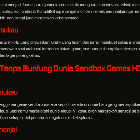
m ini menjadi favorit para gamer karena selalu menghadirkan inovasi terkini, m
ameplay, komunitas di Komplit88 juga sangat aktif dan ramah, menjadikannya tem
i hiburan, tetapi juga merasakan kebersamaan.
emukau
as grafik HD yang ditawarkan. Grafik yang tajam dan detail membuat setiap eleme
 menawan saat matahari terbenam dalam game, semuanya ditampilkan dengan se
ari layar perangkatmu.
g Tanpa Buntung Dunia Sandbox Games H
mukau
ggemar game sandbox merasa seperti berada di dunia baru yang menakjubkan.
 hidup. Saat kamu menjelajahi dunia maya ini, kamu akan merasakan sensasi seol
ikan setiap sudut permainan layak untuk dieksplorasi.
nonjol