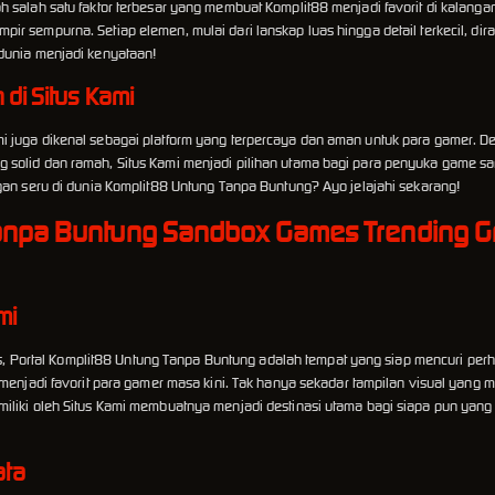
 salah satu faktor terbesar yang membuat Komplit88 menjadi favorit di kalangan 
r sempurna. Setiap elemen, mulai dari lanskap luas hingga detail terkecil, di
dunia menjadi kenyataan!
i Situs Kami
i juga dikenal sebagai platform yang terpercaya dan aman untuk para gamer. 
 solid dan ramah, Situs Kami menjadi pilihan utama bagi para penyuka game sa
gan seru di dunia Komplit88 Untung Tanpa Buntung? Ayo jelajahi sekarang!
anpa Buntung Sandbox Games Trending Gra
mi
litas, Portal Komplit88 Untung Tanpa Buntung adalah tempat yang siap mencuri
 menjadi favorit para gamer masa kini. Tak hanya sekadar tampilan visual yang
iliki oleh Situs Kami membuatnya menjadi destinasi utama bagi siapa pun yan
ata