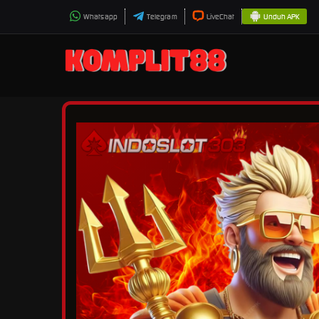
Whatsapp
Telegram
LiveChat
Unduh APK