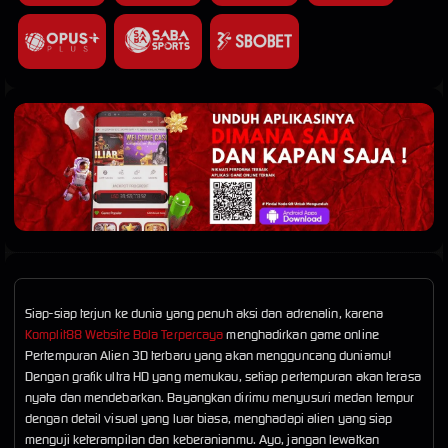
Siap-siap terjun ke dunia yang penuh aksi dan adrenalin, karena
Komplit88 Website Bola Terpercaya
menghadirkan game online
Pertempuran Alien 3D terbaru yang akan mengguncang duniamu!
Dengan grafik ultra HD yang memukau, setiap pertempuran akan terasa
nyata dan mendebarkan. Bayangkan dirimu menyusuri medan tempur
dengan detail visual yang luar biasa, menghadapi alien yang siap
menguji keterampilan dan keberanianmu. Ayo, jangan lewatkan