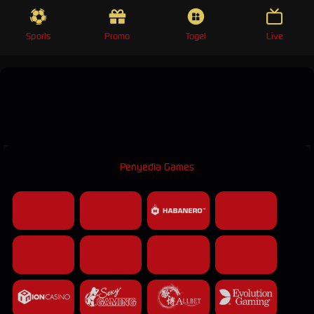
LiveChat
Sports
Promo
Togel
Live
Unduh APK
Penyedia Games