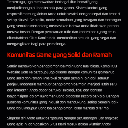
Terpercaya juga menawarkan berbagai fitur inovatif yang
menjadikannya pilihan terbaik para gamer. Sistem kontrol yang
responsif memungkinkan Anda untuk beraksi dengan cepat dan tepat di
setiap situasi. Selain itu, mode permainan yang beragam dan tantangan
yang semakin menantang memastikan bahwa Anda tidak akan pernah
merasa bosan. Dengan pembaruan rutin dan konten baru yang terus
ditambahkan, Situs Kami selalu memberikan sesuatu yang segar dan
mengasyikkan bagi para pemainnya.
Komunitas Game yang Solid dan Ramah
Selain menawarkan pengalaman bermain yang luar biasa, Komplit88
Website Bola Terpercaya juga dikenal dengan komunitas gamernya
yang solid dan ramah. Interaksi dengan pemain lain dari seluruh
penjuru Indonesia membuat pengalaman bermain menjadi lebih seru
dan interaktif. Anda dapat bertukar strategi, tips, dan bahkan
berpartisipasi dalam turnamen yang diadakan secara berkala. Dengan
suasana komunitas yang inklusif dan mendukung, setiap pemain, baik
yang baru maupun yang berpengalaman, akan merasa diterima.
Siapkan diri Anda untuk bergabung dengan petualangan luar angkasa
yang epik ini dan pastikan Situs Kami masuk dalam wishlist Anda!