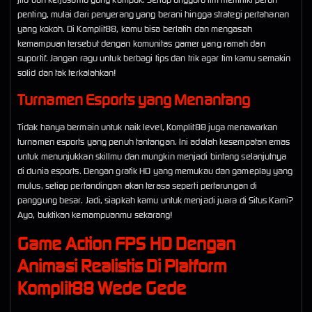
penting, mulai dari penyerang yang berani hingga strategi pertahanan
yang kokoh. Di Komplit88, kamu bisa berlatih dan mengasah
kemampuan tersebut dengan komunitas gamer yang ramah dan
suportif. Jangan ragu untuk berbagi tips dan trik agar tim kamu semakin
solid dan tak terkalahkan!
Turnamen Esports yang Menantang
Tidak hanya bermain untuk naik level, Komplit88 juga menawarkan
turnamen esports yang penuh tantangan. Ini adalah kesempatan emas
untuk menunjukkan skillmu dan mungkin menjadi bintang selanjutnya
di dunia esports. Dengan grafik HD yang memukau dan gameplay yang
mulus, setiap pertandingan akan terasa seperti pertarungan di
panggung besar. Jadi, siapkah kamu untuk menjadi juara di Situs Kami?
Ayo, buktikan kemampuanmu sekarang!
Game Action FPS HD Dengan
Animasi Realistis Di Platform
Komplit88 Wede Gede