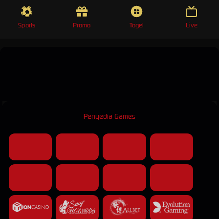
LiveChat
Sports
Promo
Togel
Live
Unduh APK
Penyedia Games