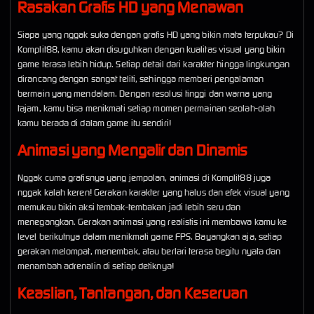
Rasakan Grafis HD yang Menawan
Siapa yang nggak suka dengan grafis HD yang bikin mata terpukau? Di
Komplit88, kamu akan disuguhkan dengan kualitas visual yang bikin
game terasa lebih hidup. Setiap detail dari karakter hingga lingkungan
dirancang dengan sangat teliti, sehingga memberi pengalaman
bermain yang mendalam. Dengan resolusi tinggi dan warna yang
tajam, kamu bisa menikmati setiap momen permainan seolah-olah
kamu berada di dalam game itu sendiri!
Animasi yang Mengalir dan Dinamis
Nggak cuma grafisnya yang jempolan, animasi di Komplit88 juga
nggak kalah keren! Gerakan karakter yang halus dan efek visual yang
memukau bikin aksi tembak-tembakan jadi lebih seru dan
menegangkan. Gerakan animasi yang realistis ini membawa kamu ke
level berikutnya dalam menikmati game FPS. Bayangkan aja, setiap
gerakan melompat, menembak, atau berlari terasa begitu nyata dan
menambah adrenalin di setiap detiknya!
Keaslian, Tantangan, dan Keseruan