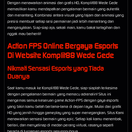
Dengan menawarkan animasi dan grafis HD, Komplit88 Wede Gede
memastikan kamu mendapatkan pengalaman bermain yang autentik
dan menantang. Kombinasi antara visual yang tajam dan animasi yang
presisi membuat setiap sesi permainan jadi lebih menantang dan
mengasyikkan. Siap-siap aja, sekali main, kamu bakal ketagihan dan
nggak mau berhenti!
Action FPS Online Bergaya Esports
Di Website Komplit88 Wede Gede
Nikmati Sensasi Esports yang Tiada
Duanya
Saat kamu masuk ke Komplit88 Wede Gede, siap-siaplah terkesima
dengan pengalaman bermain yang memacu adrenalin! Situs ini
mengemas semua keseruan game Action-FPS dengan gaya esports
yang bikin kamu betah berlama-lama di depan layar. Mulai dari grafik
HD yang jernih hingga gameplay yang super menegangkan, Situs Kami
menawarkan sensasi bermain yang epic. Setiap kali kamu menembak,
berlari, dan menyelinap di medan perang virtual, rasanya seperti
berada di turnamen esports sesungguhnya.