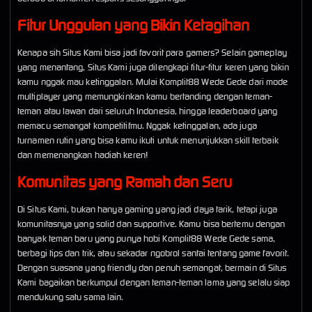
Fitur Unggulan yang Bikin Ketagihan
Kenapa sih Situs Kami bisa jadi favorit para gamers? Selain gameplay
yang menantang, Situs Kami juga dilengkapi fitur-fitur keren yang bikin
kamu nggak mau ketinggalan. Mulai Komplit88 Wede Gede dari mode
multiplayer yang memungkinkan kamu bertanding dengan teman-
teman atau lawan dari seluruh Indonesia, hingga leaderboard yang
memacu semangat kompetitifmu. Nggak ketinggalan, ada juga
turnamen rutin yang bisa kamu ikuti untuk menunjukkan skill terbaik
dan memenangkan hadiah keren!
Komunitas yang Ramah dan Seru
Di Situs Kami, bukan hanya gaming yang jadi daya tarik, tetapi juga
komunitasnya yang solid dan supportive. Kamu bisa bertemu dengan
banyak teman baru yang punya hobi Komplit88 Wede Gede sama,
berbagi tips dan trik, atau sekadar ngobrol santai tentang game favorit.
Dengan suasana yang friendly dan penuh semangat, bermain di Situs
Kami bagaikan berkumpul dengan teman-teman lama yang selalu siap
mendukung satu sama lain.