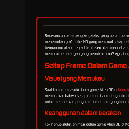
Siap-siap untuk terbang ke galaksi yang belum pe
menemukan grafis ultra HD yang membuat setiap deta
bermainmu akan menjadi lebih seru dan mendebarkan
memulai petualangan yang penuh aksi ini? Ayo, ber
Setiap Frame Dalam Game A
Visual yang Memukau
Saat kamu memasuki dunia game Alien 3D di
Kompl
memastikan bahwa setiap elemen hadir dengan kualit
untuk memberikan pengalaman bermain yang imersif.
Keanggunan dalam Gerakan
Tak hanya statis, animasi dalam game Alien 3D di