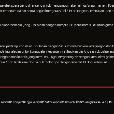
uga efek suara yang dirancang untuk menyempurnakan atmosfer permainan. Suar
erbenam dalam petualangan intergalaksi ini. Setiap langkah, tembakan, dan 
galaman bermain yang luar biasa dengan Komplit88 Bonus Komisi, di mana game
sasi pertempuran alien luar biasa dengan Situs Kami! Rasakan ketegangan dan 
ada lagi alasan untuk ketinggalan keseruan ini. Siapkan diri Anda untuk petuala
pengalaman imersif yang memukau. Ayo, bergabunglah dengan komunitas gamer 
hari Anda lebih seru dan penuh tantangan dengan Komplit88 Bonus Komisi!
komplit88, komplit88 Login, komplit88 Daftar, komplit88 Alternatif
.©2025. All rights reserved | 18+