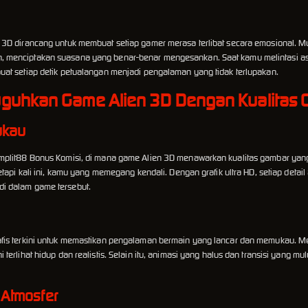
3D dirancang untuk membuat setiap gamer merasa terlibat secara emosional. Mu
 menciptakan suasana yang benar-benar mengesankan. Saat kamu melintasi ast
at setiap detik petualangan menjadi pengalaman yang tidak terlupakan.
uguhkan Game Alien 3D Dengan Kualitas 
ukau
plit88 Bonus Komisi, di mana game Alien 3D menawarkan kualitas gambar yang 
tapi kali ini, kamu yang memegang kendali. Dengan grafik ultra HD, setiap detai
i dalam game tersebut.
fis terkini untuk memastikan pengalaman bermain yang lancar dan memukau. M
terlihat hidup dan realistis. Selain itu, animasi yang halus dan transisi yang 
 Atmosfer