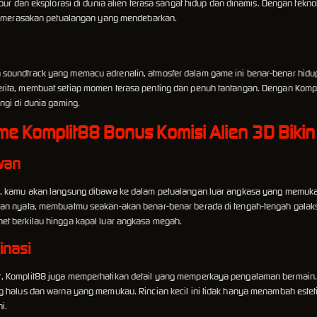
pur dan eksplorasi di dunia alien terasa sangat hidup dan dinamis. Dengan tekno
ar merasakan petualangan yang mendebarkan.
soundtrack yang memacu adrenalin, atmosfer dalam game ini benar-benar hidup.
ita, membuat setiap momen terasa penting dan penuh tantangan. Dengan Kompli
ngi di dunia gaming.
me Komplit88 Bonus Komisi Alien 3D Biki
wan
D, kamu akan langsung dibawa ke dalam petualangan luar angkasa yang memukau
an nyata, membuatmu seakan-akan benar-benar berada di tengah-tengah galaksi 
et berkilau hingga kapal luar angkasa megah.
inasi
, Komplit88 juga memperhatikan detail yang memperkaya pengalaman bermain.
 halus dan warna yang memukau. Rincian kecil ini tidak hanya menambah estetika
i.