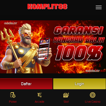
Beranda
Poker
Arcade
Slot
Live Casino
Sports
Promo
Togel
Live
Daftar
Login
Whatsapp
Poker
Arcade
Slot
Live Casino
Telegram