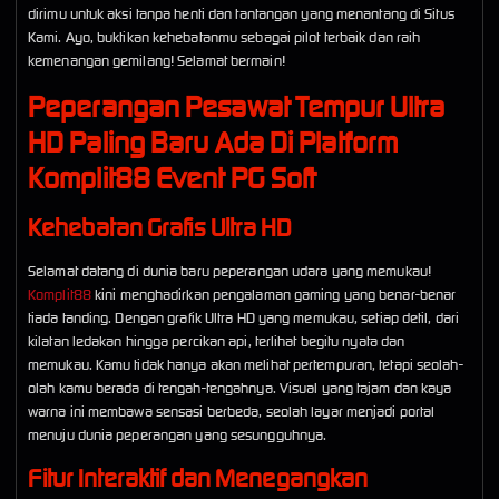
dirimu untuk aksi tanpa henti dan tantangan yang menantang di Situs
Kami. Ayo, buktikan kehebatanmu sebagai pilot terbaik dan raih
kemenangan gemilang! Selamat bermain!
Peperangan Pesawat Tempur Ultra
HD Paling Baru Ada Di Platform
Komplit88 Event PG Soft
Kehebatan Grafis Ultra HD
Selamat datang di dunia baru peperangan udara yang memukau!
Komplit88
kini menghadirkan pengalaman gaming yang benar-benar
tiada tanding. Dengan grafik Ultra HD yang memukau, setiap detil, dari
kilatan ledakan hingga percikan api, terlihat begitu nyata dan
memukau. Kamu tidak hanya akan melihat pertempuran, tetapi seolah-
olah kamu berada di tengah-tengahnya. Visual yang tajam dan kaya
warna ini membawa sensasi berbeda, seolah layar menjadi portal
menuju dunia peperangan yang sesungguhnya.
Fitur Interaktif dan Menegangkan