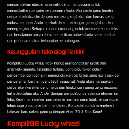
mengandalkan adegan sinematik yang mempesona untuk
meningkatkan pengalaman bermain Anda. Alur cerita yang terjalin
dengan baik disertai dengan animasi yang halus dan transisi yang
mulus, membuat Anda terjebak dalam narasi yang menghibur dan
menegangkan. Setiap cutscene dirancang untuk memberikan konteks
dan kedalaman pada cerita, memastikan bahwa Anda selalu terlibat
dan penasaran akan kelanjutan petualangan.
Keunggulan Teknologi Terkini
Komplit88 Lucky wheel tidak hanya mengandalkan grafik dan
sinematik semata. Teknologi terbaru yang digunakan dalam
pengembangan game ini memungkinkan performa yang lebih baik dan
pengalaman bermain yang lebih responsif. Anda akan merasakan
pergerakan karakter yang halus dan lingkungan game yang responsif
terhadap setiap aksi Anda. Dengan penggabungan semua elemen ini,
Situs Kami menawarkan pengalaman gaming yang tidak hanya visual,
tetapi juga emosional dan mendalam. Bersiaplah untuk menjelajahi
batasan baru dalam gaming dengan Alien 3D di Situs Kami!
Komplit88 Lucky wheel