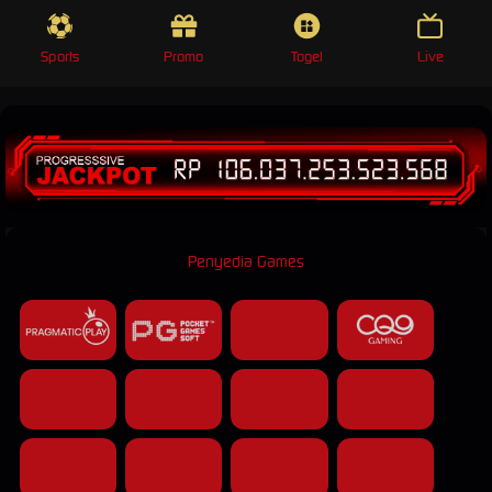
LiveChat
Sports
Promo
Togel
Live
Unduh APK
Penyedia Games