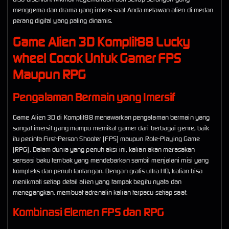
menggema dan drama yang intens saat Anda melawan alien di medan
perang digital yang paling dinamis.
Game Alien 3D Komplit88 Lucky
wheel Cocok Untuk Gamer FPS
Maupun RPG
Pengalaman Bermain yang Imersif
Game Alien 3D di Komplit88 menawarkan pengalaman bermain yang
sangat imersif yang mampu memikat gamer dari berbagai genre, baik
itu pecinta First-Person Shooter (FPS) maupun Role-Playing Game
(RPG). Dalam dunia yang penuh aksi ini, kalian akan merasakan
sensasi baku tembak yang mendebarkan sambil menjalani misi yang
kompleks dan penuh tantangan. Dengan grafis ultra HD, kalian bisa
menikmati setiap detail alien yang tampak begitu nyata dan
menegangkan, membuat adrenalin kalian terpacu setiap saat.
Kombinasi Elemen FPS dan RPG