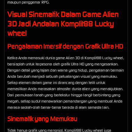
maupun penggemar RPG.
Visual Sinematik Dalam Game Alien
3D Jadi Andalan Komplit88 Lucky
wheel
Pengalaman Imersif dengan Grafik Ultra HD
Ketika Anda memasuki dunia game Alien 3D di Komplit88 Lucky wheel,
bersiaplah untuk terpesona oleh grafik Ultra HD yang mengesankan.
Dengan detail yang tajam dan warna yang hidup, pengalaman bermain
Anda berubah menjadi sebuah petualangan visual yang memukau.
Setiap elemen dalam game ini dirancang dengan teliti untuk
memastikan Anda merasakan atmosfer dunia alien yang menakjubkan.
Dari permukaan tanah yang bertekstur hingga langit berbintang yang
megah, setiap sudut menawarkan pemandangan yang membuat Anda
merasa seolah-olah benar-benar berada di alam semesta lain.
Sinematik yang Memukau
Tidak hanya grafik yang menonjol, Komplit88 Lucky wheel juga