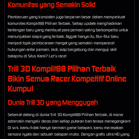
Komunitas yang Semakin Solid
Pembaruan yang konsisten juga berperan besar dalam memperkuat
komunitas Komplit88 Pilihan Terbaik. Setiap update menghadirkan
tantangan baru yang membuat para pemain saling berkompetisi untuk
menunjukkan siapa yang terbaik. Nggak hanya itu, fitur-fitur baru
menjadi topik pembicaraan hangat yang semakin mempererat
hubungan antar pemain. Jadi, siap bergabung dan menguji skill
balapmu di Situs Kami? Let’s race!
Trill 3D Komplit88 Pilihan Terbaik
Bikin Semua Racer Kompetitif Online
Kumpul
Dunia Trill 3D yang Menggugah
Selamat datang di dunia Trill 3D Komplit88 Pilihan Terbaik, di mana
adrenalin mengalir deras dan setiap putaran ban terasa menegangkan!
Di sini, kamu tidak hanya bermain game balapan; kamu merasakan
sensasi nyata dari sebuah balapan motor. Dengan grafis ultra HD yang