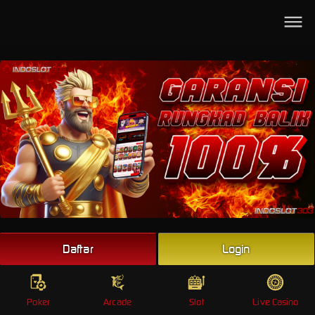
Beranda
Poker
Arcade
Slot
Live Casino
Sports
Promo
Togel
Live
Daftar
Login
Whatsapp
Poker
Arcade
Slot
Live Casino
Telegram