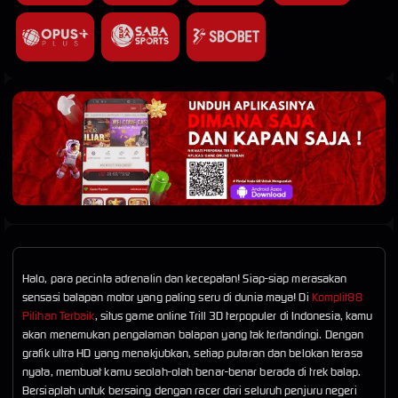
Halo, para pecinta adrenalin dan kecepatan! Siap-siap merasakan
sensasi balapan motor yang paling seru di dunia maya! Di
Komplit88
Pilihan Terbaik
, situs game online Trill 3D terpopuler di Indonesia, kamu
akan menemukan pengalaman balapan yang tak tertandingi. Dengan
grafik ultra HD yang menakjubkan, setiap putaran dan belokan terasa
nyata, membuat kamu seolah-olah benar-benar berada di trek balap.
Bersiaplah untuk bersaing dengan racer dari seluruh penjuru negeri