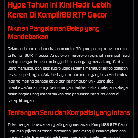
Hype Tahun Ini Kini Hadir Lebih
Keren Di Komplit88 RTP Gacor
Nikmati Pengalaman Balap yang
Mendebarkan
Selamat datang di dunia balapan motor 3D yang paling hype tahun ini!
Di Komplit88 RTP Gacor, Anda akan merasakan adrenalin mengalir saat
melaju dengan kecepatan tinggi di lintasan yang menantang. Grafis
yang memukau dan efek suara yang realistis membuat setiap balapan
terasa seperti nyata. Ada berbagai pilihan motor yang bisa Anda pilih,
masing-masing dengan gaya dan kemampuan unik yang siap
membawa Anda menuju kemenangan. Jadikan setiap balapan sebagai
petualangan yang mendebarkan dan pamerkan keahlian Anda di
setiap tikungan.
Tantangan Seru dan Kompetisi yang Intens
Tidak hanya menawarkan grafik yang menawan, Komplit88 RTP Gacor
juga menyajikan berbagai tantangan yang menguji keterampilan dan
strategi Anda. Bersiaplah untuk menghadapi kompetisi yang intens