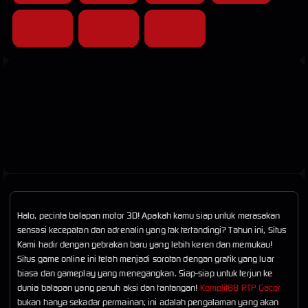
Halo, pecinta balapan motor 3D! Apakah kamu siap untuk merasakan
sensasi kecepatan dan adrenalin yang tak tertandingi? Tahun ini, Situs
Kami hadir dengan gebrakan baru yang lebih keren dan memukau!
Situs game online ini telah menjadi sorotan dengan grafik yang luar
biasa dan gameplay yang menegangkan. Siap-siap untuk terjun ke
dunia balapan yang penuh aksi dan tantangan!
Komplit88 RTP Gacor
bukan hanya sekadar permainan; ini adalah pengalaman yang akan