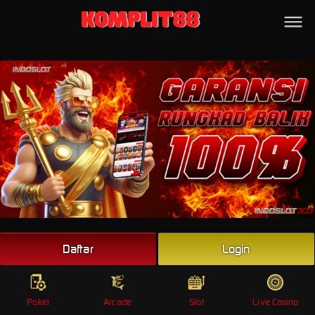
Beranda
Poker
Arcade
Slot
Live Casino
Sports
Promo
Togel
Live
Daftar
Login
Whatsapp
Poker
Arcade
Slot
Live Casino
Telegram