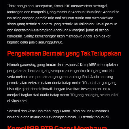
Tidak hanya soal kecepatan, Komplit88 menawarkan berbagai
tantangan dan kompetisi yang membuat Anda terus terlibat. Anda bisa
bersaing dengan pemain lain dari seluruh dunia dan membuktikan
siapa yang terbaik di antara yang terbaik.
Mulailah
dari level pemula
dan tingkatkan keterampilan Anda untuk menjadi juara di setiap
kompetisi. Setiap kemenangan akan membawa Anda lebih dekat
kepada gelar juara sesungguhnya.
Pengalaman Bermain yang Tak Terlupakan
Nikmati
gameplay
yang
lancar
dan responsif. Komplit88 menciptakan
pengalaman bermain yang sempurna dengan kontrol yang mudah
serta mekanisme permainan yang menantang. Baik Anda seorang
pemula atau veteran dalam dunia balap motor 3D, ada banyak yang
bisa dijelajahi dan dinikmati. Jangan lewatkan kesempatan untuk
menjadi bagian dari dunia balap motor 3D yang paling hype tahun ini
di Situs Kami!
Sensasi dan keseruan menunggu Anda—siaplah untuk memacu
adrenalin dan taklukkan trek balapan motor 3D terbaik tahun ini!