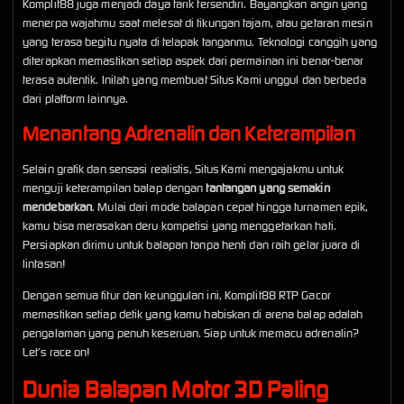
Komplit88 juga menjadi daya tarik tersendiri. Bayangkan angin yang
menerpa wajahmu saat melesat di tikungan tajam, atau getaran mesin
yang terasa begitu nyata di telapak tanganmu. Teknologi canggih yang
diterapkan memastikan setiap aspek dari permainan ini benar-benar
terasa autentik. Inilah yang membuat Situs Kami unggul dan berbeda
dari platform lainnya.
Menantang Adrenalin dan Keterampilan
Selain grafik dan sensasi realistis, Situs Kami mengajakmu untuk
menguji keterampilan balap dengan
tantangan yang semakin
mendebarkan
. Mulai dari mode balapan cepat hingga turnamen epik,
kamu bisa merasakan deru kompetisi yang menggetarkan hati.
Persiapkan dirimu untuk balapan tanpa henti dan raih gelar juara di
lintasan!
Dengan semua fitur dan keunggulan ini, Komplit88 RTP Gacor
memastikan setiap detik yang kamu habiskan di arena balap adalah
pengalaman yang penuh keseruan. Siap untuk memacu adrenalin?
Let’s race on!
Dunia Balapan Motor 3D Paling