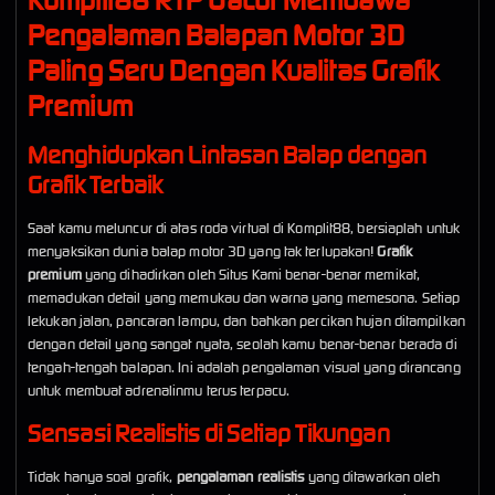
Komplit88 RTP Gacor Membawa
Pengalaman Balapan Motor 3D
Paling Seru Dengan Kualitas Grafik
Premium
Menghidupkan Lintasan Balap dengan
Grafik Terbaik
Saat kamu meluncur di atas roda virtual di Komplit88, bersiaplah untuk
menyaksikan dunia balap motor 3D yang tak terlupakan!
Grafik
premium
yang dihadirkan oleh Situs Kami benar-benar memikat,
memadukan detail yang memukau dan warna yang memesona. Setiap
lekukan jalan, pancaran lampu, dan bahkan percikan hujan ditampilkan
dengan detail yang sangat nyata, seolah kamu benar-benar berada di
tengah-tengah balapan. Ini adalah pengalaman visual yang dirancang
untuk membuat adrenalinmu terus terpacu.
Sensasi Realistis di Setiap Tikungan
Tidak hanya soal grafik,
pengalaman realistis
yang ditawarkan oleh