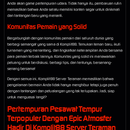
Anda akan game pertempuran udara. Tidak hanya itu, pembaruan rutin
memastikan bahwa Anda selalu memiliki konten segar untuk dinikmati
dan tantangan baru yang menanti.
Komunitas Pemain yang Solid
Bergabunglah dengan komunitas pemain dari seluruh dunia yang
berbagi semangat yang sama di Komplit88. Temukan teman baru, ikuti
turnamen yang menantang, dan tingkatkan keterampilan Anda bersama
para pemain terbaik lainnya. Komunitas yang solid ini menawarkan
peluang untuk berdiskusi, berbagi tips, dan tentunya, bersenang-
senang bersama!
Dengan semua ini, Komplit88 Server Teraman memastikan bahwa
pengalaman bermain Anda tidak hanya menghibur tetapi juga penuh
dengan tantangan dan petualangan yang tak terlupakan. Jadi, siap
untuk menguasai langit?
Pertempuran Pesawat Tempur
Terpopuler Dengan Epic Atmosfer
Hadir Di Komplit88 Server Teraman