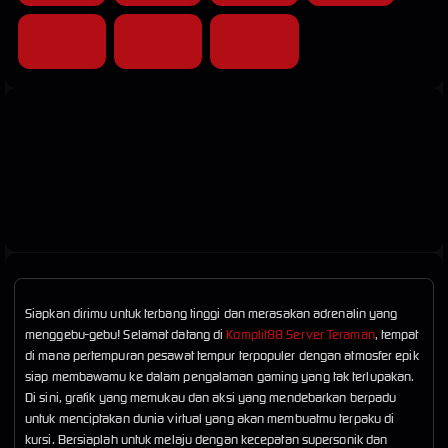
Siapkan dirimu untuk terbang tinggi dan merasakan adrenalin yang
menggebu-gebu! Selamat datang di
Komplit88 Server Teraman
, tempat
di mana pertempuran pesawat tempur terpopuler dengan atmosfer epik
siap membawamu ke dalam pengalaman gaming yang tak terlupakan.
Di sini, grafik yang memukau dan aksi yang mendebarkan berpadu
untuk menciptakan dunia virtual yang akan membuatmu terpaku di
kursi. Bersiaplah untuk melaju dengan kecepatan supersonik dan