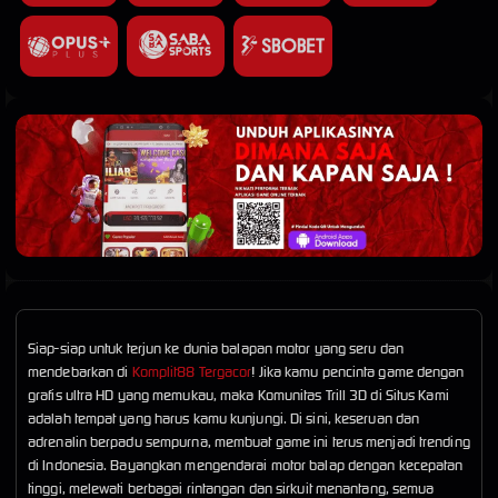
Siap-siap untuk terjun ke dunia balapan motor yang seru dan
mendebarkan di
Komplit88 Tergacor
! Jika kamu pencinta game dengan
grafis ultra HD yang memukau, maka Komunitas Trill 3D di Situs Kami
adalah tempat yang harus kamu kunjungi. Di sini, keseruan dan
adrenalin berpadu sempurna, membuat game ini terus menjadi trending
di Indonesia. Bayangkan mengendarai motor balap dengan kecepatan
tinggi, melewati berbagai rintangan dan sirkuit menantang, semua