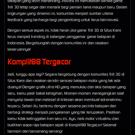
balapan yang lebih menantang. Inovasi ini memastikan bahwa game
Trill 3D tetap segar dan menarik bagi pemain lama maupun baru. Dalam
lingkungan yang dinamis ini, komunitas menjadi sumber utama
feedback yang berharga bagi pengembang untuk terus berinovasi.
Dengan semua aspek ini, tidak heran jika game Trill 3D di Situs Kami
terus menjadi trending di kalangan penggemar game balapan di
Indonesia. Bergabunglah dengan komunitas ini dan rasakan
keseruannya!
Komplit88 Tergacor
Jadi, tunggu apa lagi? Segera bergabung dengan komunitas Trill 3D di
Situs Kami dan rasakan sendiri sensasi balapan motor yang tak ada
duanya! Dengan grafik ultra HD yang memukau dan aksi balapan yang
seru, kamu pasti bakal ketagihan. Momen-momen menegangkan saat
menyalip lawan dan melesat di lintasan akan membuat adrenalinmu
terpacu. Selain itu, bertemu dengan sesama pecinta balapan dan
berbagi strategi menjadi pengalaman yang tak terlupakan. Pastikan
kamu tidak ketinggalan tren seru ini. Ayo, naik motor virtualmu dan
buktikan siapa raja balapan sejati di Komplit88 Tergacor! Selamat
bermain dan bersenang-senang!