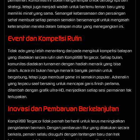
permainan. Komunitas ini bukan hanya tempat untuk berbagi tips dan
strategi, tetapi juga menjadi wadah untuk bertemu teman baru yang
memiliki minat yang sama. Semangat kebersamaan dan persaingan
sehat membuat setiap pemain semakin bersemangat untuk mengasah
keterampilan mereka dalam balapan motor yang menegangkan ini.
Event dan Kompetisi Rutin
Tidak ada yang lebih menantang daripada mengikuti kompetisi balapan
yang diadakan secara rutin oleh Komplit88 Tergacor. Setiap bulan,
komunitas diadakan turnamen dengan hadiah menarik yang bisa
diraih. Acara ini bukan hanya menarik banyak pemain untuk
bergabung, tetapi juga membuat game ini semakin populer. Adrenalin
yang terpacu saat bersaing untuk mencapai garis finish pertama,
ditambah dengan grafik ultra-HD, menjadikan setiap sesi permainan tak
terlupakan.
Inovasi dan Pembaruan Berkelanjutan
Komplit88 Tergacor tidak pernah berhenti untuk terus meningkatkan
pengalaman bermain. Dengan pembaruan fitur yang dilakukan secara
berkala, pemain selalu disuguhi dengan tantangan baru dan trek