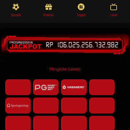
LiveChat
Sports
Promo
Togel
Live
Unduh APK
Penyedia Games