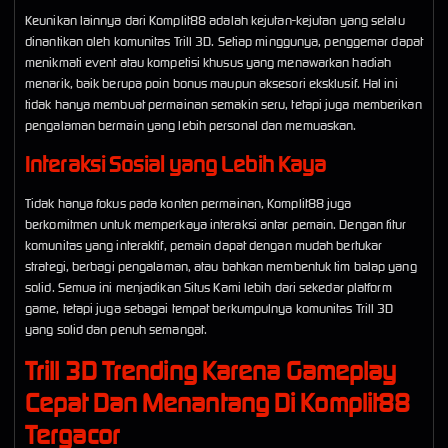
Keunikan lainnya dari Komplit88 adalah kejutan-kejutan yang selalu
dinantikan oleh komunitas Trill 3D. Setiap minggunya, penggemar dapat
menikmati event atau kompetisi khusus yang menawarkan hadiah
menarik, baik berupa poin bonus maupun aksesori eksklusif. Hal ini
tidak hanya membuat permainan semakin seru, tetapi juga memberikan
pengalaman bermain yang lebih personal dan memuaskan.
Interaksi Sosial yang Lebih Kaya
Tidak hanya fokus pada konten permainan, Komplit88 juga
berkomitmen untuk memperkaya interaksi antar pemain. Dengan fitur
komunitas yang interaktif, pemain dapat dengan mudah bertukar
strategi, berbagi pengalaman, atau bahkan membentuk tim balap yang
solid. Semua ini menjadikan Situs Kami lebih dari sekedar platform
game, tetapi juga sebagai tempat berkumpulnya komunitas Trill 3D
yang solid dan penuh semangat.
Trill 3D Trending Karena Gameplay
Cepat Dan Menantang Di Komplit88
Tergacor